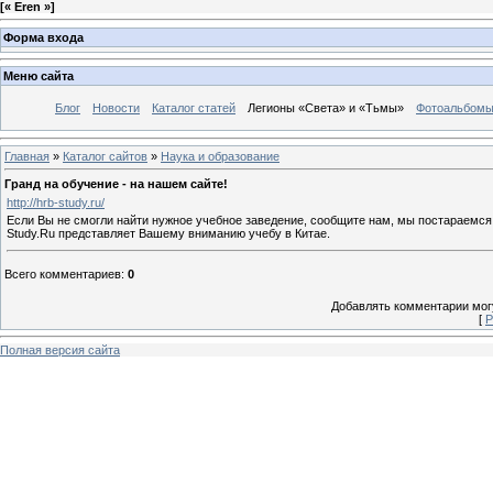
[
« Eren »
]
Форма входа
Меню сайта
Блог
Новости
Каталог статей
Легионы «Света» и «Тьмы»
Фотоальбом
Главная
»
Каталог сайтов
»
Наука и образование
Гранд на обучение - на нашем сайте!
http://hrb-study.ru/
Если Вы не смогли найти нужное учебное заведение, сообщите нам, мы постараемс
Study.Ru представляет Вашему вниманию учебу в Китае.
Всего комментариев
:
0
Добавлять комментарии могу
[
Р
Полная версия сайта