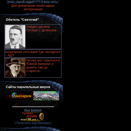
Для добавления необходима
авторизация
Обитель "Светочей"
Найден договор
Гитлера с Дьяволом
Кошмарная сенсация! Где находится
– АД?!
Гитлер мог скрыться в
Южной Америке и
дожить там до
старости.
Сайты паралельных миров
Our button
[ Получить код баннера ]