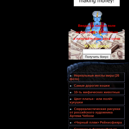
Введите в нижнее поле
номер своего R-Кошелька
и получайте один раз в сутки
WMR-бонус
Нереальные мосты мира (26
фото)
Самые дорогие кошки
10-ть мифических животных
Цвет платья - или полёт
кукушки
Сюрреалистические рисунки
от российского художника
Артема Чебохи
«Черный пляж» Рейнисфияра