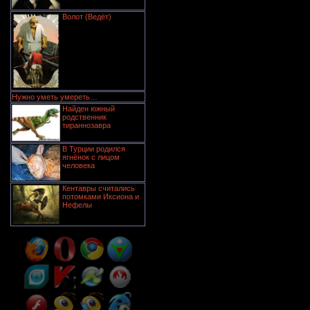
Волот (Ведёт)
Нужно уметь умереть…
Найден южный
родственник
тираннозавра
В Турции родился
ягнёнок с лицом
человека
Кентавры считались
потомками Иксиона и
Нефелы