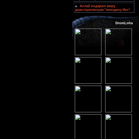
Алтай подарил миру
доисторическую "женщину Икс"
DromLoha