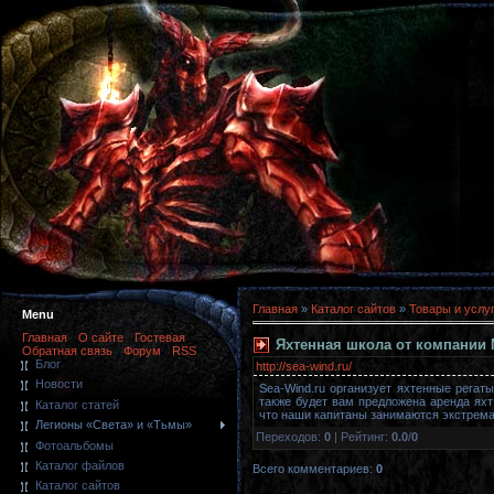
Главная
»
Каталог сайтов
»
Товары и услу
Menu
Главная
О сайте
Гостевая
Яхтенная школа от компании 
Обратная связь
Форум
RSS
Блог
http://sea-wind.ru/
Новости
Sea-Wind.ru организует яхтенные регат
также будет вам предложена аренда яхт
Каталог статей
что наши капитаны занимаются экстрема
Легионы «Света» и «Тьмы»
Переходов
:
0
|
Рейтинг
:
0.0
/
0
Фотоальбомы
Каталог файлов
Всего комментариев
:
0
Каталог сайтов