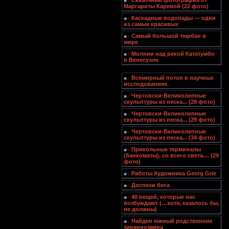
Сказочные фотография от
Маргариты Каревой (22 фото)
Каскадные водопады — одни
из самых красивых
Самый большой тюрбан в
мире
Молнии над рекой Кататумбо
в Венесуэле
Всемирный потоп в научных
исследованиях.
Чертовски-Великолепные
скульптуры из песка... (28 фото)
Чертовски-Великолепные
скульптуры из песка... (29 фото)
Чертовски-Великолепные
скульптуры из песка... (34 фото)
Прикольные терминалы
(банкоматы), со всего света.... (29
фото)
Работы Художника Georg Grie
Доспехи бога
40 вещей, которые нас
возбуждают (…хотя, казалось бы,
не должны)
Найден южный родственник
тираннозавра