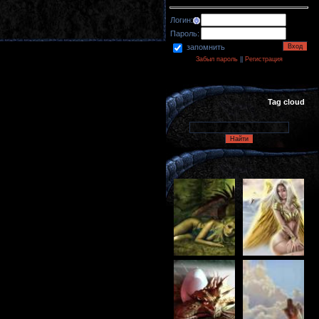
Логин:
Пароль:
запомнить
Забыл пароль
||
Регистрация
Tag cloud