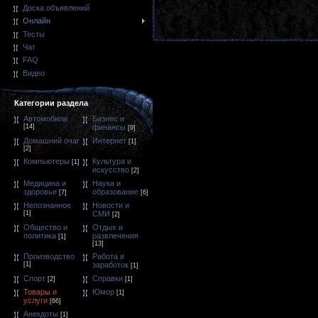
Доска объявлений
Онлайн
Тесты
Чат
FAQ
Видео
Категории раздела
Автомобили
Бизнес и
[14]
финансы
[9]
Домашний очаг
Интернет
[1]
[2]
Компьютеры
Культура и
[1]
искусство
[2]
Медицина и
Наука и
здоровье
образование
[7]
[6]
Непознанное
Новости и
[1]
СМИ
[2]
Общество и
Отдых и
политика
развлечения
[1]
[13]
Производство
Работа и
[1]
заработок
[1]
Спорт
Справки
[2]
[1]
Товары и
Юмор
[1]
услуги
[66]
Анекдоты
[1]