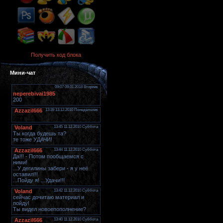
Получить код блока
Мини-чат