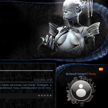
Добрый вечер!!!
Гость
15.02.2010, 19:06
о таким регионам как Новая Зеландия, а
рованные туры, появившиеся из-за того,