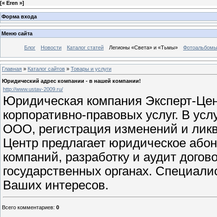
[
« Eren »
]
Форма входа
Меню сайта
Блог
Новости
Каталог статей
Легионы «Света» и «Тьмы»
Фотоальбом
Главная
»
Каталог сайтов
»
Товары и услуги
Юридический адрес компании - в нашей компании!
http://www.ustav-2009.ru/
Юридическая компания Эксперт-Цен
корпоративно-правовых услуг. В усл
ООО, регистрация изменений и лик
Центр предлагает юридическое або
компаний, разработку и аудит догов
государственных органах. Специали
Ваших интересов.
Всего комментариев
:
0