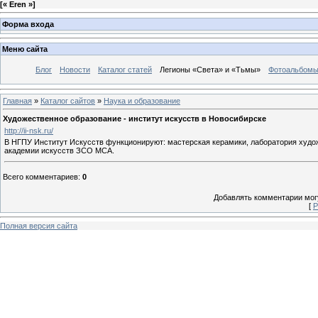
[
« Eren »
]
Форма входа
Меню сайта
Блог
Новости
Каталог статей
Легионы «Света» и «Тьмы»
Фотоальбом
Главная
»
Каталог сайтов
»
Наука и образование
Художественное образование - институт искусств в Новосибирске
http://ii-nsk.ru/
В НГПУ Институт Искусств функционируют: мастерская керамики, лаборатория худо
академии искусств ЗСО МСА.
Всего комментариев
:
0
Добавлять комментарии могу
[
Р
Полная версия сайта