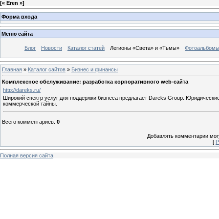
[
« Eren »
]
Форма входа
Меню сайта
Блог
Новости
Каталог статей
Легионы «Света» и «Тьмы»
Фотоальбом
Главная
»
Каталог сайтов
»
Бизнес и финансы
Комплексное обслуживание: разработка корпоративного web-сайта
http://dareks.ru/
Широкий спектр услуг для поддержки бизнеса предлагает Dareks Group. Юридические
коммерческой тайны.
Всего комментариев
:
0
Добавлять комментарии могу
[
Р
Полная версия сайта