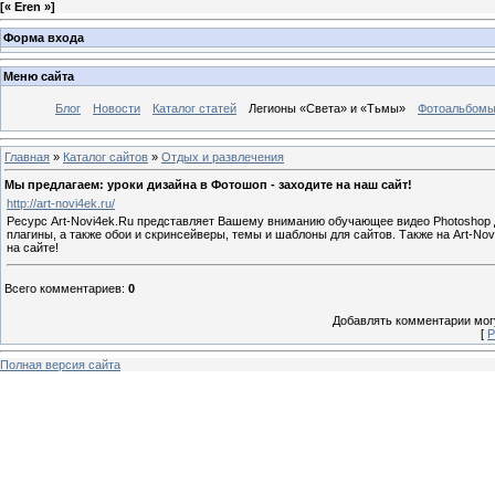
[
« Eren »
]
Форма входа
Меню сайта
Блог
Новости
Каталог статей
Легионы «Света» и «Тьмы»
Фотоальбом
Главная
»
Каталог сайтов
»
Отдых и развлечения
Мы предлагаем: уроки дизайна в Фотошоп - заходите на наш сайт!
http://art-novi4ek.ru/
Ресурс Art-Novi4ek.Ru представляет Вашему вниманию обучающее видео Photoshop д
плагины, а также обои и скринсейверы, темы и шаблоны для сайтов. Также на Art-N
на сайте!
Всего комментариев
:
0
Добавлять комментарии могу
[
Р
Полная версия сайта