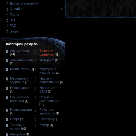
Доска объявлений
Онлайн
Тесты
Чат
FAQ
Видео
Категории раздела
Автомобили
Бизнес и
[14]
финансы
[9]
Домашний очаг
Интернет
[1]
[2]
Компьютеры
Культура и
[1]
искусство
[2]
Медицина и
Наука и
здоровье
образование
[7]
[6]
Непознанное
Новости и
[1]
СМИ
[2]
Общество и
Отдых и
политика
развлечения
[1]
[13]
Производство
Работа и
[1]
заработок
[1]
Спорт
Справки
[2]
[1]
Товары и
Юмор
[1]
услуги
[66]
Анекдоты
[1]