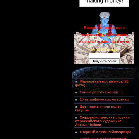
Введите в нижнее поле
номер своего R-Кошелька
и получайте один раз в сутки
WMR-бонус
Нереальные мосты мира (26
фото)
Самые дорогие кошки
10-ть мифических животных
Цвет платья - или полёт
кукушки
Сюрреалистические рисунки
от российского художника
Артема Чебохи
«Черный пляж» Рейнисфияра