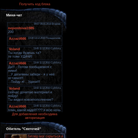
Получить код блока
Мини-чат
Для добавления необходима
авторизация
Обитель "Светочей"
Гитлер мог скрыться в