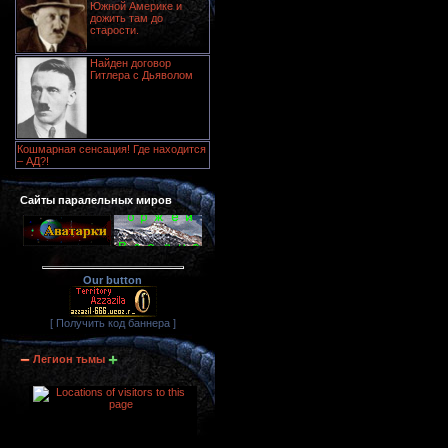
Южной Америке и
дожить там до
старости.
Найден договор
Гитлера с Дьяволом
Кошмарная сенсация! Где находится
– АД?!
Сайты паралельных миров
Our button
[ Получить код баннера ]
Легион тьмы