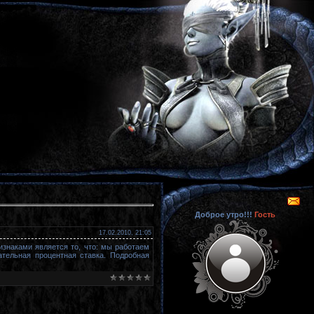
Доброе утро!!!
Гость
17.02.2010, 21:05
изнаками является то, что: мы работаем
тельная процентная ставка. Подробная