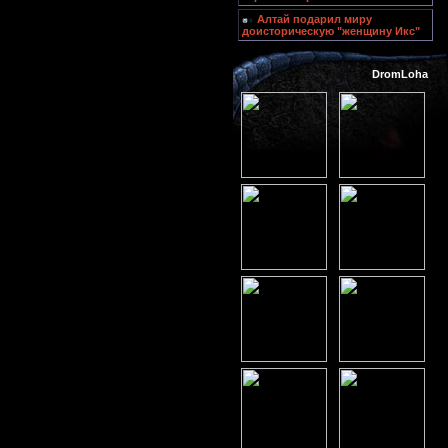
Алтай подарил миру
доисторическую "женщину Икс"
DromLoha