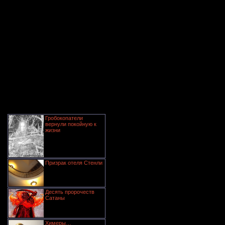
Гробокопатели
вернули покойную к
жизни
Призрак отеля Стенли
Десять пророчеств
Сатаны
Химеры…