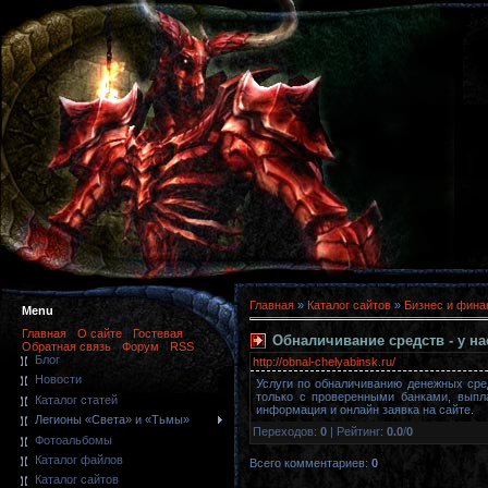
Главная
»
Каталог сайтов
»
Бизнес и фин
Menu
Главная
О сайте
Гостевая
Обналичивание средств - у на
Обратная связь
Форум
RSS
Блог
http://obnal-chelyabinsk.ru/
Новости
Услуги по обналичиванию денежных сред
только с проверенными банками, выпл
Каталог статей
информация и онлайн заявка на сайте.
Легионы «Света» и «Тьмы»
Переходов
:
0
|
Рейтинг
:
0.0
/
0
Фотоальбомы
Каталог файлов
Всего комментариев
:
0
Каталог сайтов