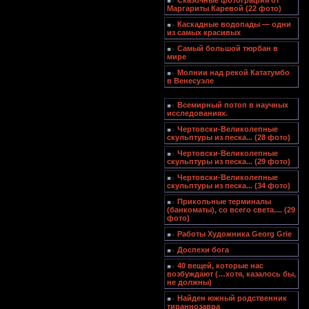
Сказочные фотография от
Маргариты Каревой (22 фото)
Каскадные водопады — одни
из самых красивых
Самый большой тюрбан в
мире
Молнии над рекой Кататумбо
в Венесуэле
Всемирный потоп в научных
исследованиях.
Чертовски-Великолепные
скульптуры из песка... (28 фото)
Чертовски-Великолепные
скульптуры из песка... (29 фото)
Чертовски-Великолепные
скульптуры из песка... (34 фото)
Прикольные терминалы
(банкоматы), со всего света.... (29
фото)
Работы Художника Georg Grie
Доспехи бога
40 вещей, которые нас
возбуждают (…хотя, казалось бы,
не должны)
Найден южный родственник
тираннозавра