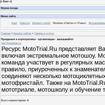
[
« Eren »
]
Форма входа
Меню сайта
Блог
Новости
Каталог статей
Легионы «Света» и «Тьмы»
Фотоальбом
Главная
»
Каталог сайтов
»
Товары и услуги
Праздники и корпоративы - организация - заказывайте!
http://mototrial.ru/
Ресурс MotoTrial.Ru представляет 
включая экстремальное мотошоу. Мо
команда участвует в регулярных мас
правило, приуроченных к знаменат
соединяют несколько мотоциклетных
мотофристайл. Также на MotoTrial.R
мототриале, мотошколу и обучение т
Всего комментариев
:
0