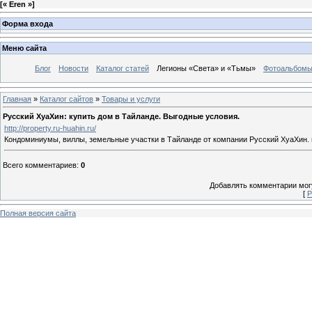
[
« Eren »
]
Форма входа
Меню сайта
Блог
Новости
Каталог статей
Легионы «Света» и «Тьмы»
Фотоальбом
Главная
»
Каталог сайтов
»
Товары и услуги
Русский ХуаХин: купить дом в Тайланде. Выгодные условия.
http://property.ru-huahin.ru/
Кондоминиумы, виллы, земельные участки в Тайланде от компании Русский ХуаХин. п
Всего комментариев
:
0
Добавлять комментарии могу
[
Р
Полная версия сайта