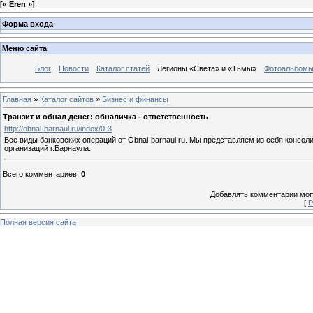
[
« Eren »
]
Форма входа
Меню сайта
Блог
Новости
Каталог статей
Легионы «Света» и «Тьмы»
Фотоальбом
Главная
»
Каталог сайтов
»
Бизнес и финансы
Транзит и обнал денег: обналичка - ответственность
http://obnal-barnaul.ru/index/0-3
Все виды банковских операций от Obnal-barnaul.ru. Мы представляем из себя консо
организаций г.Барнаула.
Всего комментариев
:
0
Добавлять комментарии могу
[
Р
Полная версия сайта