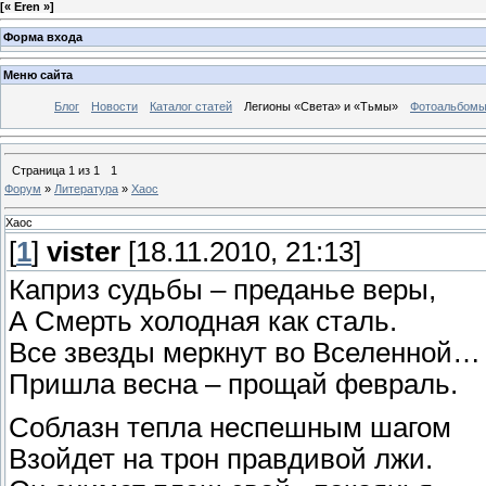
[
« Eren »
]
Форма входа
Меню сайта
Блог
Новости
Каталог статей
Легионы «Света» и «Тьмы»
Фотоальбом
Страница
1
из
1
1
Форум
»
Литература
»
Хаос
Хаос
[
1
]
vister
[18.11.2010, 21:13]
Каприз судьбы – преданье веры,
А Смерть холодная как сталь.
Все звезды меркнут во Вселенной…
Пришла весна – прощай февраль.
Соблазн тепла неспешным шагом
Взойдет на трон правдивой лжи.