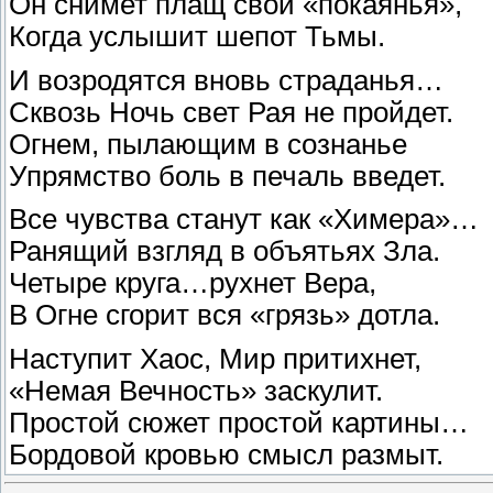
Он снимет плащ свой «покаянья»,
Когда услышит шепот Тьмы.
И возродятся вновь страданья…
Сквозь Ночь свет Рая не пройдет.
Огнем, пылающим в сознанье
Упрямство боль в печаль введет.
Все чувства станут как «Химера»…
Ранящий взгляд в объятьях Зла.
Четыре круга…рухнет Вера,
В Огне сгорит вся «грязь» дотла.
Наступит Хаос, Мир притихнет,
«Немая Вечность» заскулит.
Простой сюжет простой картины…
Бордовой кровью смысл размыт.