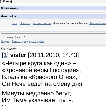
[
« Eren »
]
Форма входа
Меню сайта
Блог
Новости
Каталог статей
Легионы «Света» и «Тьмы»
Фотоальбом
Страница
1
из
1
1
Форум
»
Литература
»
Круг Судьбы
Круг Судьбы
[
1
]
vister
[20.11.2010, 14:43]
«Четыре круга как один» –
«Кровавой веры Господин»,
Владыка «Красного Огня»,
Он Ночь ведет на смену дня.
Минуты медленно бегут,
Им Тьма указывает путь.