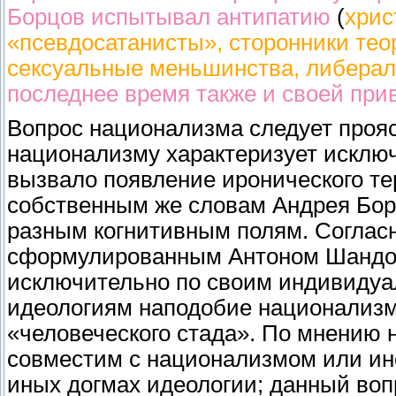
Борцов испытывал антипатию
(
хрис
«псевдосатанисты», сторонники тео
сексуальные меньшинства, либералы
последнее время также и своей при
Вопрос национализма следует прояс
национализму характеризует исключи
вызвало появление иронического те
собственным же словам Андрея Борц
разным когнитивным полям. Соглас
сформулированным Антоном Шандор
исключительно по своим индивидуа
идеологиям наподобие национализм
«человеческого стада». По мнению 
совместим с национализмом или ино
иных догмах идеологии; данный воп