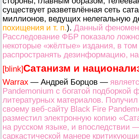
стороны, главным образом, телеева
существует разветвлённая сеть сат
миллионов, ведущих нелегальную де
похищения и т. п.
).
Данный феномен 
Расследование ФБР показало ложнос
некоторые «жёлтые» издания, в том
распространять дезинформацию, на
Сатанизм и национали
[blink]
Warrax
— Андрей Борцов —
являетс
Pandemonium с богатой подборкой 
литературных материалов. Получил 
своему веб-сайту Black Fire Pandem
разместил электронную копию «Сат
на русском языке, и впоследствии —
саркастической манере критикующим