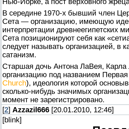
Нью-Йорке, а пост верховного жрец
В середине 1970-х бывший член Це
Сета — организацию, имеющую идео
интерпретации древнеегипетских м
Сета позиционируют себя как «сетиан
следует называть организацией, в 
сатанизм.
Старшая дочь Антона ЛаВея, Карла 
организацию под названием Первая 
Church
), идеология которой основы
сколько-нибудь значимых организац
момент не зарегистрировано.
[
2
]
Azzazil666
[20.01.2010, 12:46]
[blink]