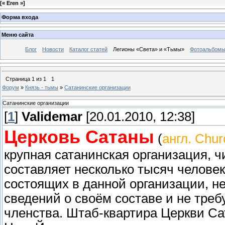
[
« Eren »
]
Форма входа
Меню сайта
Блог
Новости
Каталог статей
Легионы «Света» и «Тьмы»
Фотоальбом
Страница
1
из
1
1
Форум
»
Князь - тьмы
»
Сатанинские организации
Сатанинские организации
[
1
]
Validemar
[20.01.2010, 12:38]
Церковь Сатаны
(
англ. Chur
крупная сатанинская организация, 
составляет несколько тысяч человек
состоящих в данной организации, не
сведений о своём составе и не треб
членства. Штаб-квартира Церкви Са