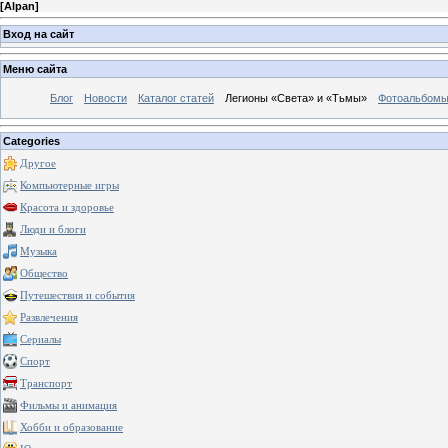
[
Alpan
]
Вход на сайт
Меню сайта
Блог
Новости
Каталог статей
Легионы «Света» и «Тьмы»
Фотоальбом
Categories
Другое
Компьютерные игры
Красота и здоровье
Люди и блоги
Музыка
Общество
Путешествия и события
Развлечения
Сериалы
Спорт
Транспорт
Фильмы и анимация
Хобби и образование