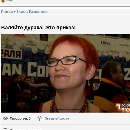
Юмор
Главная
»
Видео
»
Развлечения
Валяйте дурака! Это приказ!
00:00
Просмотры
: 0
Звездный десант