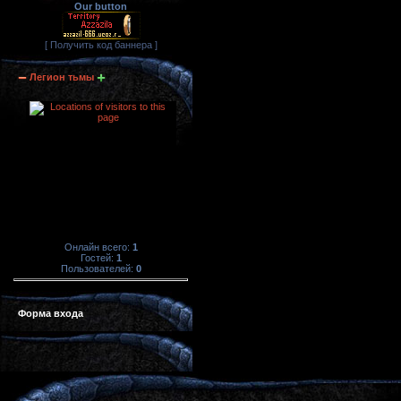
Our button
[ Получить код баннера ]
Легион тьмы
Онлайн всего:
1
Гостей:
1
Пользователей:
0
Форма входа