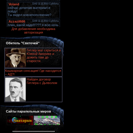
Для добавления необходима
авторизация
Обитель "Светочей"
Гитлер мог скрыться в
Южной Америке и
дожить там до
старости.
Кошмарная сенсация! Где находится
– АД?!
Найден договор
Гитлера с Дьяволом
Сайты паралельных миров