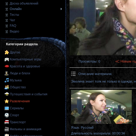
Доска объявлений
Онлайн
Тесты
Чат
FAQ
Видео
Категории раздела
Другое
Компьютерные игры
Просмотры
: 0
«С Новым го
Красота и здоровье
Люди и блоги
Описание материала
:
Музыка
Эвелина знает толк не только в одежде, н
Общество
Путешествия и события
Развлечения
Сериалы
Спорт
Транспорт
Язык
: Русский
Фильмы и анимация
Длительность материала
: 00:00:34