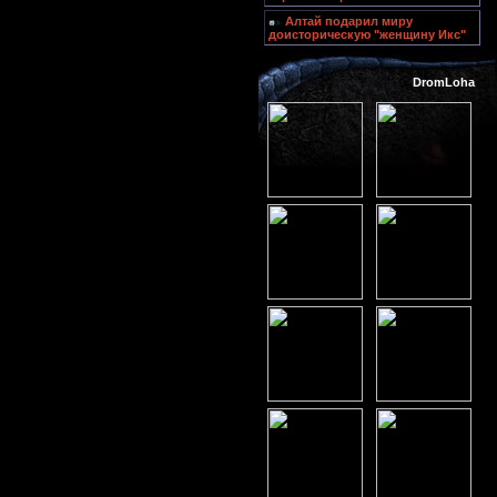
Алтай подарил миру
доисторическую "женщину Икс"
DromLoha