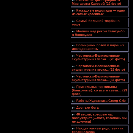
Сказочные фотография от
Маргариты Каревой (22 фото)
Каскадные водопады — одни
из самых красивых
Самый большой тюрбан в
мире
Молнии над рекой Кататумбо
в Венесуэле
Всемирный потоп в научных
исследованиях.
Чертовски-Великолепные
скульптуры из песка... (28 фото)
Чертовски-Великолепные
скульптуры из песка... (29 фото)
Чертовски-Великолепные
скульптуры из песка... (34 фото)
Прикольные терминалы
(банкоматы), со всего света.... (29
фото)
Работы Художника Georg Grie
Доспехи бога
40 вещей, которые нас
возбуждают (…хотя, казалось бы,
не должны)
Найден южный родственник
тираннозавра