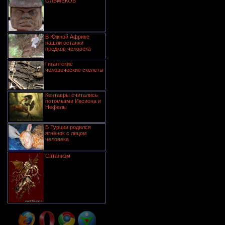
ОЛЬМЕКОВ
В Южной Африке
нашли останки
предков человека
Гигантские
человеческие скелеты
Кентавры считались
потомками Иксиона и
Нефелы
В Турции родился
ягнёнок с лицом
человека
Сатанизм