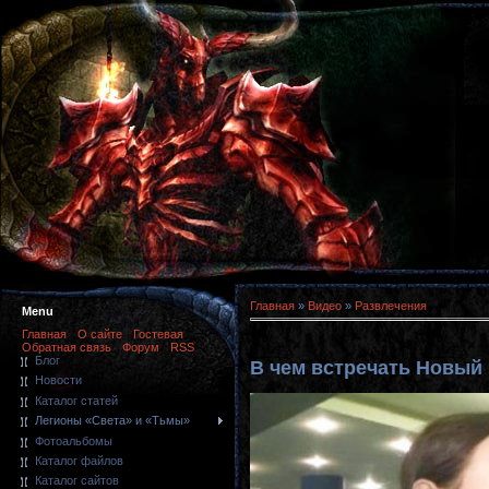
Главная
»
Видео
»
Развлечения
Menu
Главная
О сайте
Гостевая
Обратная связь
Форум
RSS
Блог
В чем встречать Новый 
Новости
Каталог статей
Легионы «Света» и «Тьмы»
Фотоальбомы
Каталог файлов
Каталог сайтов