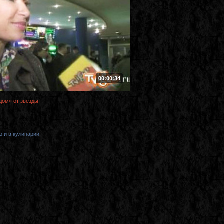
00:00:34
дом» от звезды
о и в кулинарии.