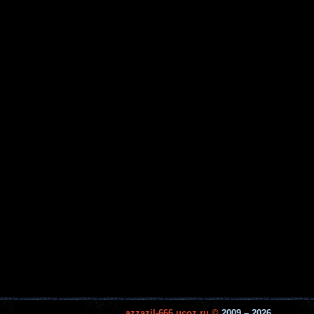
azzazil-666.ucoz.ru ©
2009 – 2026