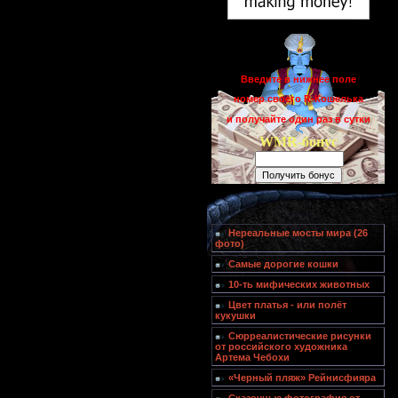
Введите в нижнее поле
номер своего R-Кошелька
и получайте один раз в сутки
WMR-бонус
Нереальные мосты мира (26
фото)
Самые дорогие кошки
10-ть мифических животных
Цвет платья - или полёт
кукушки
Сюрреалистические рисунки
от российского художника
Артема Чебохи
«Черный пляж» Рейнисфияра