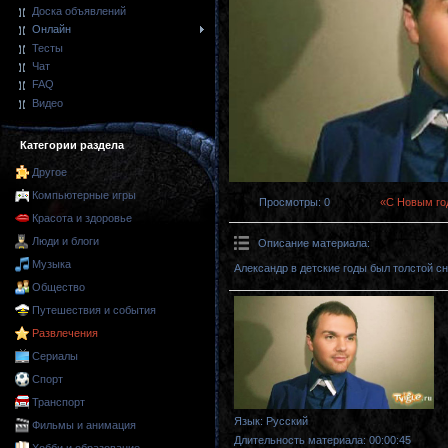
Доска объявлений
Онлайн
Тесты
Чат
FAQ
Видео
Категории раздела
Другое
Компьютерные игры
Просмотры
: 0
«С Новым го
Красота и здоровье
Люди и блоги
Описание материала
:
Музыка
Александр в детские годы был толстой с
Общество
Путешествия и события
Развлечения
Сериалы
Спорт
Транспорт
Язык
: Русский
Фильмы и анимация
Длительность материала
: 00:00:45