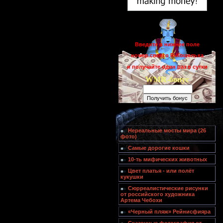
Введите в нижнее поле
номер своего R-Кошелька
и получайте один раз в сутки
WMR-бонус
Нереальные мосты мира (26
фото)
Самые дорогие кошки
10-ть мифических животных
Цвет платья - или полёт
кукушки
Сюрреалистические рисунки
от российского художника
Артема Чебохи
«Черный пляж» Рейнисфияра