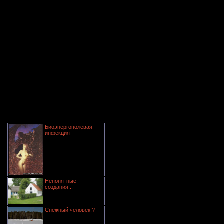
Биоэнергополевая
инфекция
Непонятные
создания...
Снежный человек!?