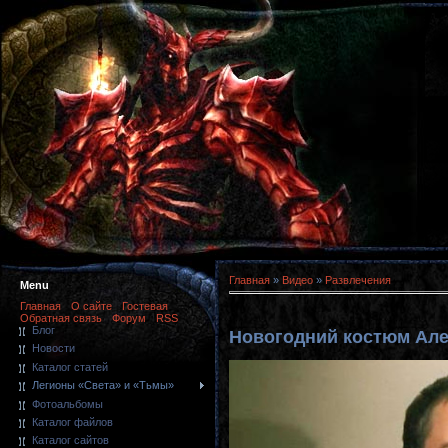
Главная
»
Видео
»
Развлечения
Menu
Главная
О сайте
Гостевая
Обратная связь
Форум
RSS
Блог
Новогодний костюм Але
Новости
Каталог статей
Легионы «Света» и «Тьмы»
Фотоальбомы
Каталог файлов
Каталог сайтов