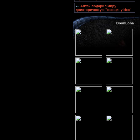
Алтай подарил миру
доисторическую "женщину Икс"
DromLoha