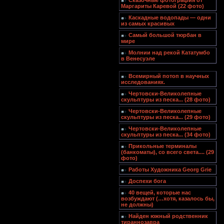
Сказочные фотография от
Маргариты Каревой (22 фото)
Каскадные водопады — одни
из самых красивых
Самый большой тюрбан в
мире
Молнии над рекой Кататумбо
в Венесуэле
Всемирный потоп в научных
исследованиях.
Чертовски-Великолепные
скульптуры из песка... (28 фото)
Чертовски-Великолепные
скульптуры из песка... (29 фото)
Чертовски-Великолепные
скульптуры из песка... (34 фото)
Прикольные терминалы
(банкоматы), со всего света.... (29
фото)
Работы Художника Georg Grie
Доспехи бога
40 вещей, которые нас
возбуждают (…хотя, казалось бы,
не должны)
Найден южный родственник
тираннозавра