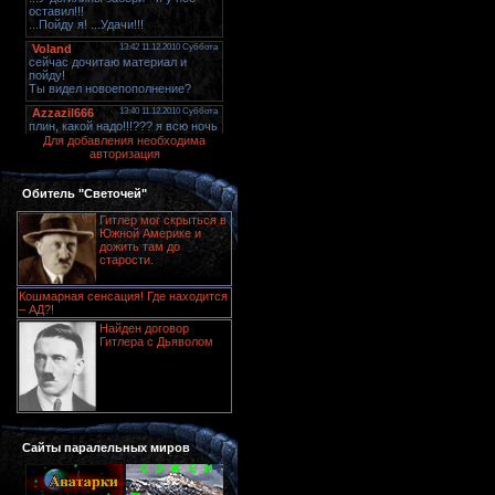
Для добавления необходима
авторизация
Обитель "Светочей"
Гитлер мог скрыться в
Южной Америке и
дожить там до
старости.
Кошмарная сенсация! Где находится
– АД?!
Найден договор
Гитлера с Дьяволом
Сайты паралельных миров