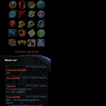
Получить код блока
Мини-чат