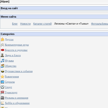
[
Alpan
]
Вход на сайт
Меню сайта
Блог
Новости
Каталог статей
Легионы «Света» и «Тьмы»
Фотоальбом
Categories
Другое
Компьютерные игры
Красота и здоровье
Люди и блоги
Музыка
Общество
Путешествия и события
Развлечения
Сериалы
Спорт
Транспорт
Фильмы и анимация
Хобби и образование