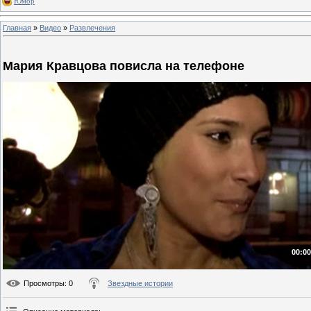
Юмор
Главная
»
Видео
»
Развлечения
Мария Кравцова повисла на телефоне
00:00
Просмотры
: 0
Звездные истории