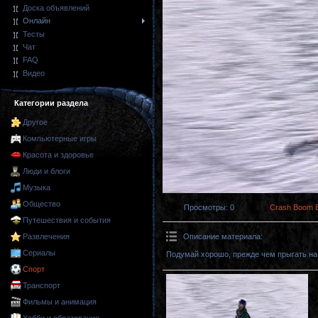
Доска объявлений
Онлайн
Тесты
Чат
FAQ
Видео
Категории раздела
Другое
Компьютерные игры
Красота и здоровье
Люди и блоги
Музыка
Общество
Просмотры
: 0
Crash Boom 
Путешествия и события
Описание материала
:
Развлечения
Сериалы
Подумай хорошо, прежде чем прыгать на
Спорт
Транспорт
Фильмы и анимация