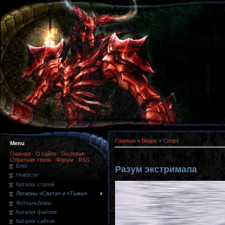
Главная
»
Видео
»
Спорт
Menu
Главная
О сайте
Гостевая
Обратная связь
Форум
RSS
Блог
Разум экстримала
Новости
Каталог статей
Легионы «Света» и «Тьмы»
Фотоальбомы
Каталог файлов
Каталог сайтов