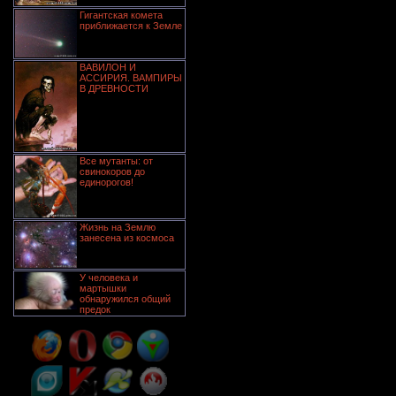
Гигантская комета
приближается к Земле
ВАВИЛОН И
АССИРИЯ. ВАМПИРЫ
В ДРЕВНОСТИ
Все мутанты: от
свинокоров до
единорогов!
Жизнь на Землю
занесена из космоса
У человека и
мартышки
обнаружился общий
предок