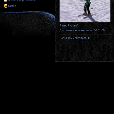
Хобби и образование
Юмор
Язык
: Русский
Длительность материала
: 00:01:00
Всего комментариев
:
0