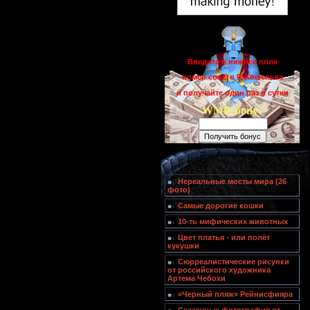
Введите в нижнее поле
номер своего R-Кошелька
и получайте один раз в сутки
WMR-бонус
Нереальные мосты мира (26
фото)
Самые дорогие кошки
10-ть мифических животных
Цвет платья - или полёт
кукушки
Сюрреалистические рисунки
от российского художника
Артема Чебохи
«Черный пляж» Рейнисфияра