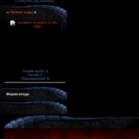
[ Получить код баннера ]
Легион тьмы
Онлайн всего:
1
Гостей:
1
Пользователей:
0
Форма входа