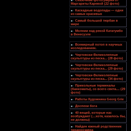
Сказочные фотография от
Маргариты Каревой (22 фото)
Каскадные водопады — одни
из самых красивых
Самый большой тюрбан в
мире
Молнии над рекой Кататумбо
в Венесуэле
Всемирный потоп в научных
исследованиях.
Чертовски-Великолепные
скульптуры из песка... (28 фото)
Чертовски-Великолепные
скульптуры из песка... (29 фото)
Чертовски-Великолепные
скульптуры из песка... (34 фото)
Прикольные терминалы
(банкоматы), со всего света.... (29
фото)
Работы Художника Georg Grie
Доспехи бога
40 вещей, которые нас
возбуждают (…хотя, казалось бы,
не должны)
Найден южный родственник
тираннозавра