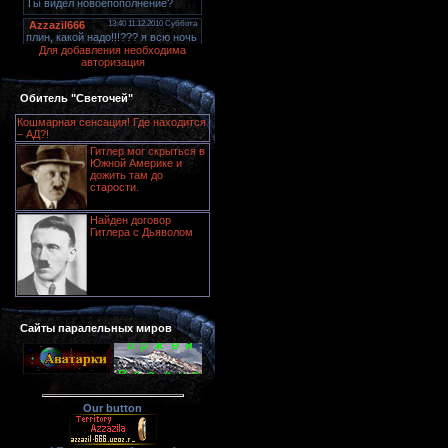
Для добавления необходима
авторизация
Обитель "Светочей"
Кошмарная сенсация! Где находится
– АД?!
Гитлер мог скрыться в
Южной Америке и
дожить там до
старости.
Найден договор
Гитлера с Дьяволом
Сайты паралельных миров
Our button