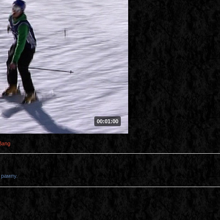
00:01:00
Bang
 рампу.