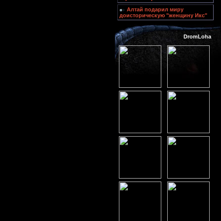
Алтай подарил миру
доисторическую "женщину Икс"
DromLoha