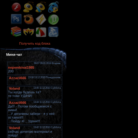
Получить код блока
Мини-чат