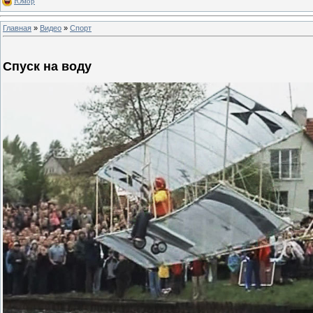
Юмор
Главная
»
Видео
»
Спорт
Спуск на воду