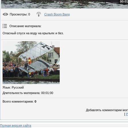
00:01
Просмотры
: 0
Crash Boom Bang
Описание материала
:
Опасный спуск на воду на крыльях и без.
Язык
: Русский
Длительность материала
: 00:01:00
Всего комментариев
:
0
Добавлять комментарии могу
[
Р
Полная версия сайта