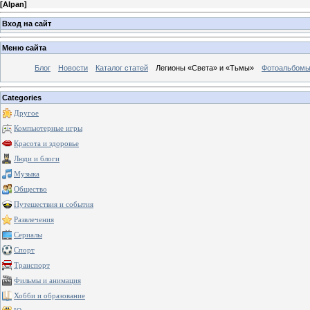
[
Alpan
]
Вход на сайт
Меню сайта
Блог
Новости
Каталог статей
Легионы «Света» и «Тьмы»
Фотоальбом
Categories
Другое
Компьютерные игры
Красота и здоровье
Люди и блоги
Музыка
Общество
Путешествия и события
Развлечения
Сериалы
Спорт
Транспорт
Фильмы и анимация
Хобби и образование