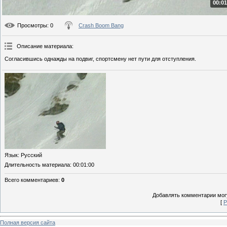
00:01
Просмотры
: 0
Crash Boom Bang
Описание материала
:
Согласившись однажды на подвиг, спортсмену нет пути для отступления.
Язык
: Русский
Длительность материала
: 00:01:00
Всего комментариев
:
0
Добавлять комментарии могу
[
Р
Полная версия сайта