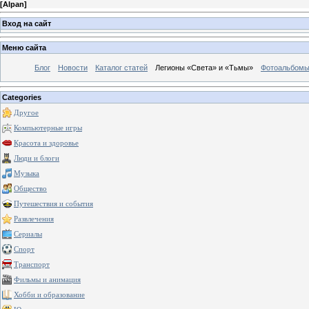
[
Alpan
]
Вход на сайт
Меню сайта
Блог
Новости
Каталог статей
Легионы «Света» и «Тьмы»
Фотоальбом
Categories
Другое
Компьютерные игры
Красота и здоровье
Люди и блоги
Музыка
Общество
Путешествия и события
Развлечения
Сериалы
Спорт
Транспорт
Фильмы и анимация
Хобби и образование