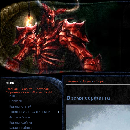
Главная
»
Видео
»
Спорт
Menu
Главная
О сайте
Гостевая
Обратная связь
Форум
RSS
Блог
Время серфинга
Новости
Каталог статей
Легионы «Света» и «Тьмы»
Фотоальбомы
Каталог файлов
Каталог сайтов