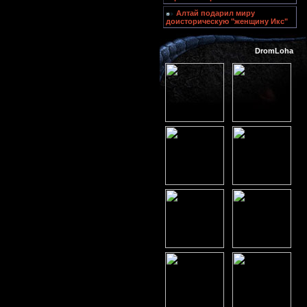
Алтай подарил миру
доисторическую "женщину Икс"
DromLoha