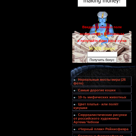
Введите в нижнее поле
номер своего R-Кошелька
и получайте один раз в сутки
WMR-бонус
Нереальные мосты мира (26
фото)
Самые дорогие кошки
10-ть мифических животных
Цвет платья - или полёт
кукушки
Сюрреалистические рисунки
от российского художника
Артема Чебохи
«Черный пляж» Рейнисфияра