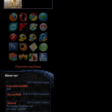
Получить код блока
Мини-чат