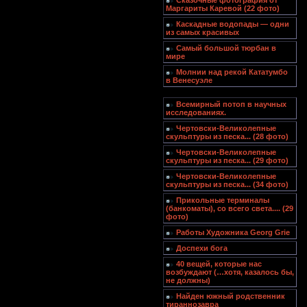
Сказочные фотография от
Маргариты Каревой (22 фото)
Каскадные водопады — одни
из самых красивых
Самый большой тюрбан в
мире
Молнии над рекой Кататумбо
в Венесуэле
Всемирный потоп в научных
исследованиях.
Чертовски-Великолепные
скульптуры из песка... (28 фото)
Чертовски-Великолепные
скульптуры из песка... (29 фото)
Чертовски-Великолепные
скульптуры из песка... (34 фото)
Прикольные терминалы
(банкоматы), со всего света.... (29
фото)
Работы Художника Georg Grie
Доспехи бога
40 вещей, которые нас
возбуждают (…хотя, казалось бы,
не должны)
Найден южный родственник
тираннозавра