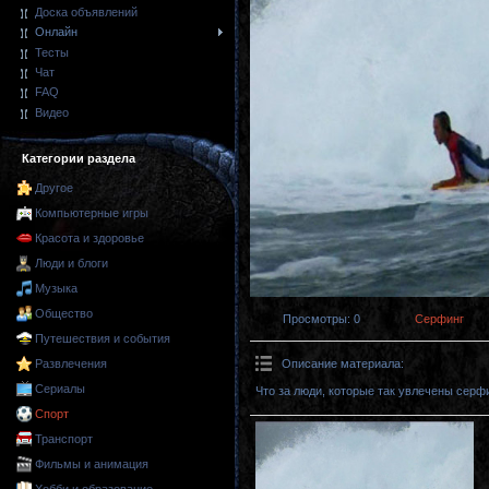
Доска объявлений
Онлайн
Тесты
Чат
FAQ
Видео
Категории раздела
Другое
Компьютерные игры
Красота и здоровье
Люди и блоги
Музыка
Общество
Просмотры
: 0
Серфинг
Путешествия и события
Описание материала
:
Развлечения
Сериалы
Что за люди, которые так увлечены серф
Спорт
Транспорт
Фильмы и анимация