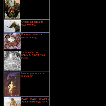
Странная рыба из
Челябинска
В Индии родился
мальчик-паук!
Гробокопатели
вернули покойную к
жизни
Биоэнергополевая
инфекция
Наши предки питались
женщинами и детьми...