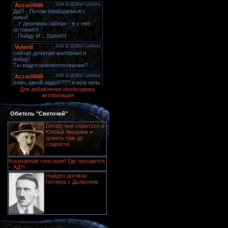
Для добавления необходима
авторизация
Обитель "Светочей"
Гитлер мог скрыться в
Южной Америке и
дожить там до
старости.
Кошмарная сенсация! Где находится
– АД?!
Найден договор
Гитлера с Дьяволом