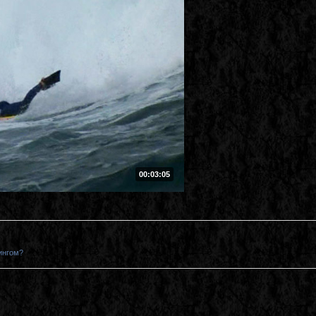
00:03:05
ингом?