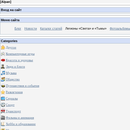
[
Alpan
]
Вход на сайт
Меню сайта
Блог
Новости
Каталог статей
Легионы «Света» и «Тьмы»
Фотоальбом
Categories
Другое
Компьютерные игры
Красота и здоровье
Люди и блоги
Музыка
Общество
Путешествия и события
Развлечения
Сериалы
Спорт
Транспорт
Фильмы и анимация
Хобби и образование