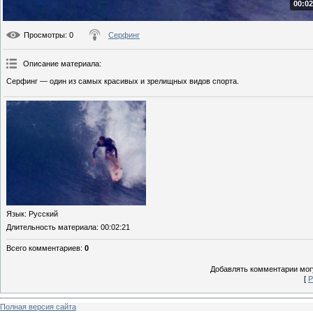
00:02
Просмотры
: 0
Серфинг
Описание материала
:
Серфинг — один из самых красивых и зрелищных видов спорта.
Язык
: Русский
Длительность материала
: 00:02:21
Всего комментариев
:
0
Добавлять комментарии могу
[
Р
Полная версия сайта