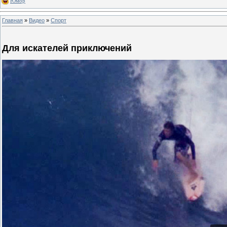
Юмор
Главная
»
Видео
»
Спорт
Для искателей приключений