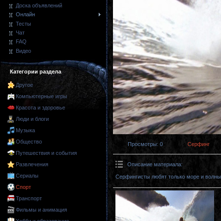
Доска объявлений
Онлайн
Тесты
Чат
FAQ
Видео
Категории раздела
Другое
Компьютерные игры
Красота и здоровье
Люди и блоги
Музыка
Общество
Просмотры
: 0
Серфинг
Путешествия и события
Описание материала
:
Развлечения
Сериалы
Серфингисты любят только море и волны
Спорт
Транспорт
Фильмы и анимация