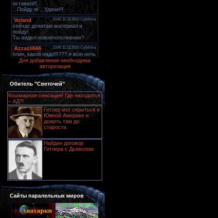
Для добавления необходима
авторизация
Обитель "Светочей"
Кошмарная сенсация! Где находится
– АД?!
Гитлер мог скрыться в
Южной Америке и
дожить там до
старости.
Найден договор
Гитлера с Дьяволом
Сайты паралельных миров