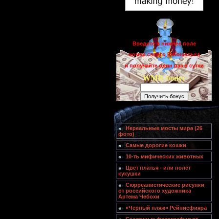
Введите в нижнее поле
номер своего R-Кошелька
и получайте один раз в сутки
WMR-бонус
Нереальные мосты мира (26
фото)
Самые дорогие кошки
10-ть мифических животных
Цвет платья - или полёт
кукушки
Сюрреалистические рисунки
от российского художника
Артема Чебохи
«Черный пляж» Рейнисфияра