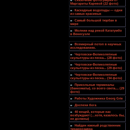
Сказочные фотография от
Маргариты Каревой (22 фото)
Каскадные водопады — одни
из самых красивых
Самый большой тюрбан в
мире
Молнии над рекой Кататумбо
в Венесуэле
Всемирный потоп в научных
исследованиях.
Чертовски-Великолепные
скульптуры из песка... (28 фото)
Чертовски-Великолепные
скульптуры из песка... (29 фото)
Чертовски-Великолепные
скульптуры из песка... (34 фото)
Прикольные терминалы
(банкоматы), со всего света.... (29
фото)
Работы Художника Georg Grie
Доспехи бога
40 вещей, которые нас
возбуждают (…хотя, казалось бы,
не должны)
Найден южный родственник
тираннозавра