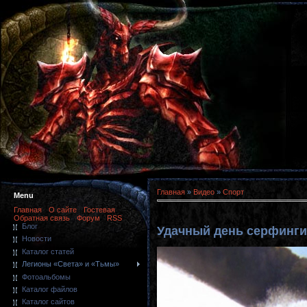
Главная
»
Видео
»
Спорт
Menu
Главная
О сайте
Гостевая
Обратная связь
Форум
RSS
Блог
Удачный день серфинги
Новости
Каталог статей
Легионы «Света» и «Тьмы»
Фотоальбомы
Каталог файлов
Каталог сайтов