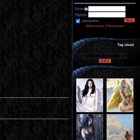
Логин:
Пароль:
запомнить
Забыл пароль
||
Регистрация
Tag cloud