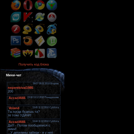
Получить код блока
Мини-чат