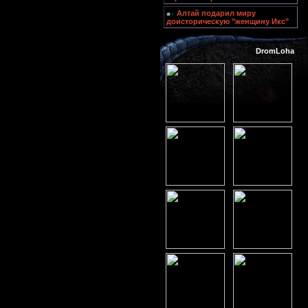
Алтай подарил миру
доисторическую "женщину Икс"
DromLoha