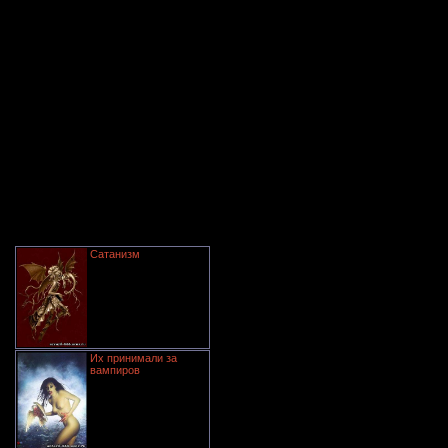
Сатанизм
Их принимали за
вампиров