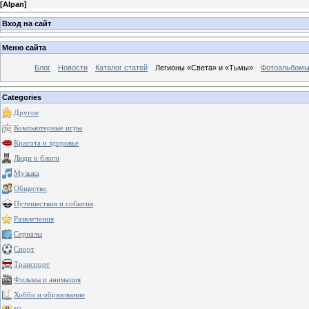
[
Alpan
]
Вход на сайт
Меню сайта
Блог
Новости
Каталог статей
Легионы «Света» и «Тьмы»
Фотоальбом
Categories
Другое
Компьютерные игры
Красота и здоровье
Люди и блоги
Музыка
Общество
Путешествия и события
Развлечения
Сериалы
Спорт
Транспорт
Фильмы и анимация
Хобби и образование