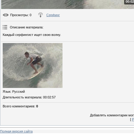
00:02
Просмотры
: 0
Серфинг
Описание материала
:
Каждый серфингист ищет свою волну.
Язык
: Русский
Длительность материала
: 00:02:57
Всего комментариев
:
0
Добавлять комментарии могу
[
Р
Полная версия сайта