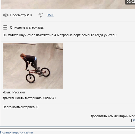
00:02
Просмотры
: 0
BMX
Описание материала
:
Вы хотите научиться въезжать в 4-метровые верт-рампы? Тогда учитесь!
Язык
: Русский
Длительность материала
: 00:02:41
Всего комментариев
:
0
Добавлять комментарии могу
[
Р
Полная версия сайта