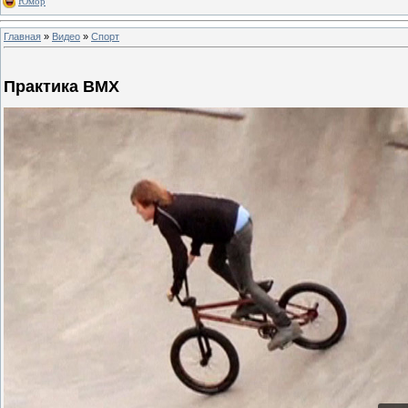
Юмор
Главная
»
Видео
»
Спорт
Практика BMX