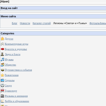
[
Alpan
]
Вход на сайт
Меню сайта
Блог
Новости
Каталог статей
Легионы «Света» и «Тьмы»
Фотоальбом
Categories
Другое
Компьютерные игры
Красота и здоровье
Люди и блоги
Музыка
Общество
Путешествия и события
Развлечения
Сериалы
Спорт
Транспорт
Фильмы и анимация
Хобби и образование