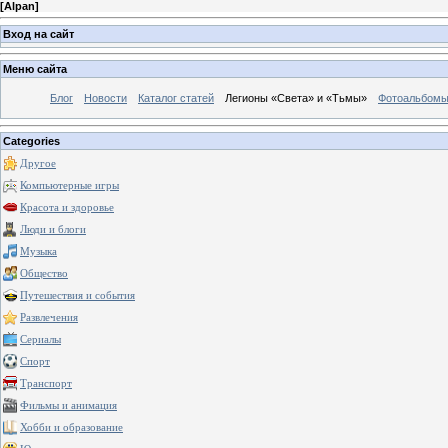
[
Alpan
]
Вход на сайт
Меню сайта
Блог
Новости
Каталог статей
Легионы «Света» и «Тьмы»
Фотоальбом
Categories
Другое
Компьютерные игры
Красота и здоровье
Люди и блоги
Музыка
Общество
Путешествия и события
Развлечения
Сериалы
Спорт
Транспорт
Фильмы и анимация
Хобби и образование