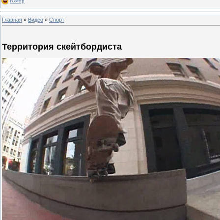
Юмор
Главная
»
Видео
»
Спорт
Территория скейтбордиста