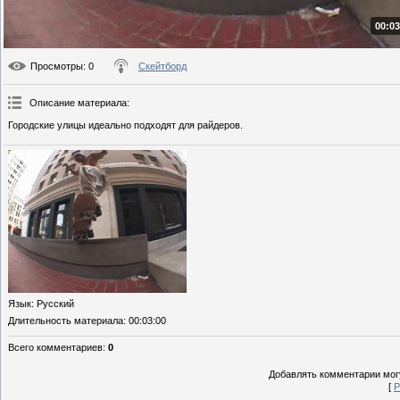
00:03
Просмотры
: 0
Скейтборд
Описание материала
:
Городские улицы идеально подходят для райдеров.
Язык
: Русский
Длительность материала
: 00:03:00
Всего комментариев
:
0
Добавлять комментарии могу
[
Р