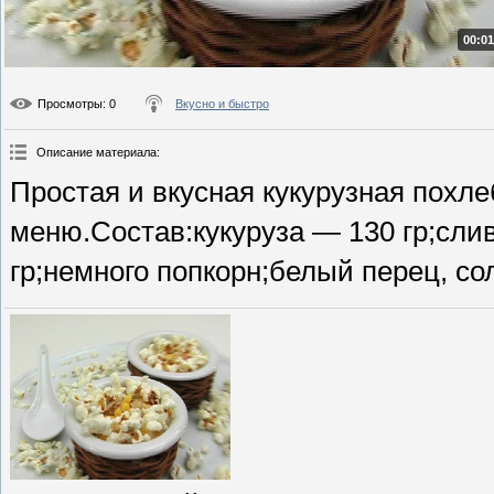
00:01
Просмотры
: 0
Вкусно и быстро
Описание материала
:
Простая и вкусная кукурузная похл
меню.Состав:кукуруза — 130 гр;слив
гр;немного попкорн;белый перец, со