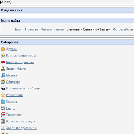
[
Alpan
]
Вход на сайт
Меню сайта
Блог
Новости
Каталог статей
Легионы «Света» и «Тьмы»
Фотоальбом
Categories
Другое
Компьютерные игры
Красота и здоровье
Люди и блоги
Музыка
Общество
Путешествия и события
Развлечения
Сериалы
Спорт
Транспорт
Фильмы и анимация
Хобби и образование