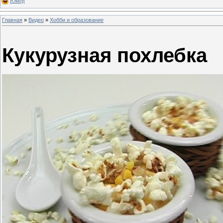
Юмор
Главная
»
Видео
»
Хобби и образование
Кукурузная похлебка