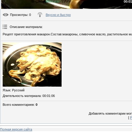
00:01
Просмотры
: 0
Вкусно и быстро
Описание материала
:
Рецепт приготовления макарон.Состав:макароны, сливочное масло, растительное мас
Язык
: Русский
Длительность материала
: 00:01:06
Всего комментариев
:
0
Добавлять комментарии могу
[
Р
Полная версия сайта