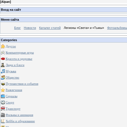
[
Alpan
]
Вход на сайт
Меню сайта
Блог
Новости
Каталог статей
Легионы «Света» и «Тьмы»
Фотоальбом
Categories
Другое
Компьютерные игры
Красота и здоровье
Люди и блоги
Музыка
Общество
Путешествия и события
Развлечения
Сериалы
Спорт
Транспорт
Фильмы и анимация
Хобби и образование