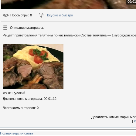
00:01
Просмотры
: 0
Вкусно и быстро
Описание материала
:
Рецепт приготовления телятины по-кастилиански.Состав:телятина — 1 кусок;красное 
Язык
: Русский
Длительность материала
: 00:01:12
Всего комментариев
:
0
Добавлять комментарии могу
[
Р
Полная версия сайта