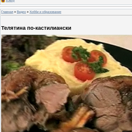
Юмор
Главная
»
Видео
»
Хобби и образование
Телятина по-кастилиански