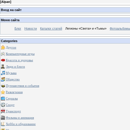
[
Alpan
]
Вход на сайт
Меню сайта
Блог
Новости
Каталог статей
Легионы «Света» и «Тьмы»
Фотоальбом
Categories
Другое
Компьютерные игры
Красота и здоровье
Люди и блоги
Музыка
Общество
Путешествия и события
Развлечения
Сериалы
Спорт
Транспорт
Фильмы и анимация
Хобби и образование