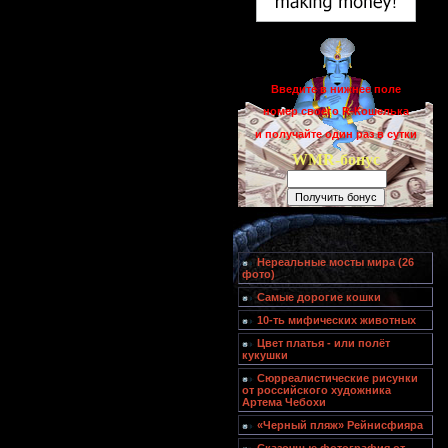
Введите в нижнее поле
номер своего R-Кошелька
и получайте один раз в сутки
WMR-бонус
Нереальные мосты мира (26
фото)
Самые дорогие кошки
10-ть мифических животных
Цвет платья - или полёт
кукушки
Сюрреалистические рисунки
от российского художника
Артема Чебохи
«Черный пляж» Рейнисфияра