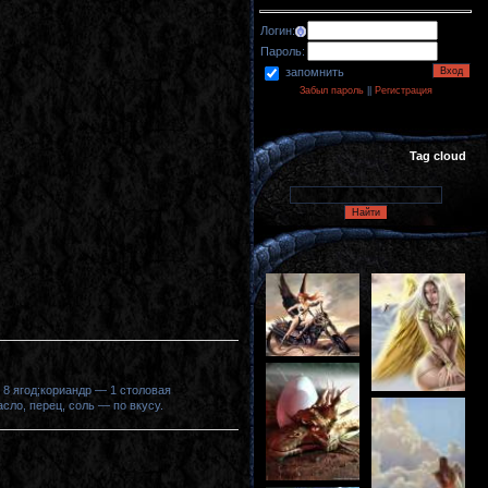
Логин:
Пароль:
запомнить
Забыл пароль
||
Регистрация
Tag cloud
8 ягод;кориандр — 1 столовая
сло, перец, соль — по вкусу.