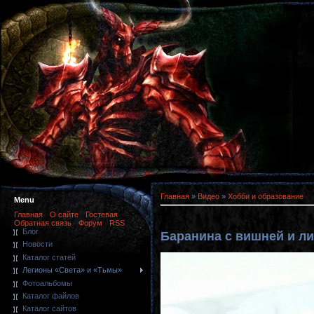
Главная
»
Видео
»
Хобби и образование
Menu
Главная
О сайте
Гостевая
Обратная связь
Форум
RSS
Блог
Баранина с вишней и л
Новости
Каталог статей
Легионы «Света» и «Тьмы»
Фотоальбомы
Каталог файлов
Каталог сайтов