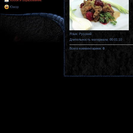
Хобби и образование
Юмор
Язык
: Русский
Длительность материала
: 00:01:10
Всего комментариев
:
0