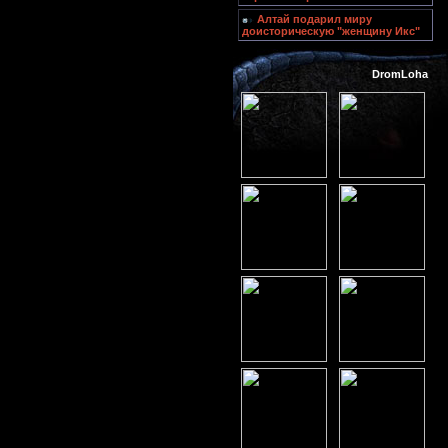
Алтай подарил миру
доисторическую "женщину Икс"
DromLoha