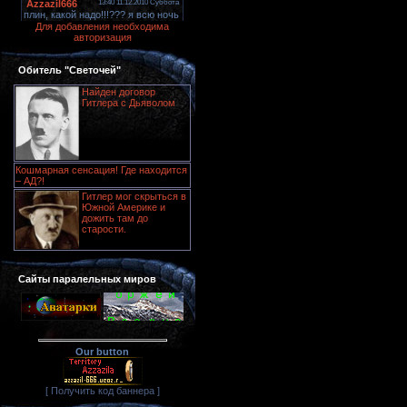
Для добавления необходима
авторизация
Обитель "Светочей"
Найден договор
Гитлера с Дьяволом
Кошмарная сенсация! Где находится
– АД?!
Гитлер мог скрыться в
Южной Америке и
дожить там до
старости.
Сайты паралельных миров
Our button
[ Получить код баннера ]