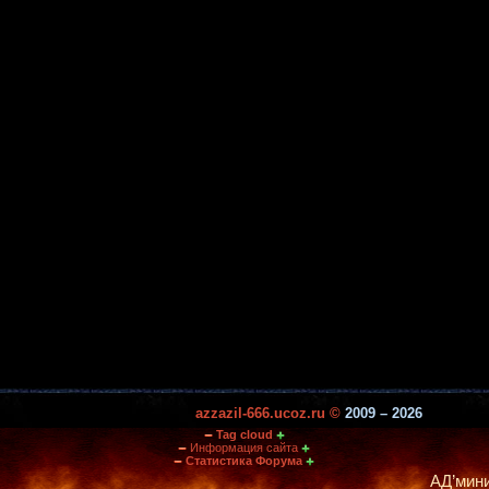
azzazil-666.ucoz.ru ©
2009 – 2026
Tag cloud
Информация сайта
Статистика Форума
АД’министрация по