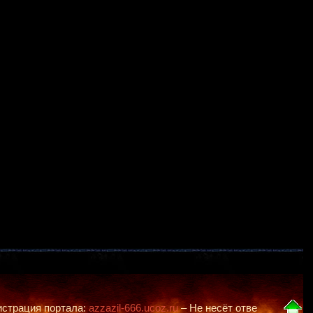
ртала:
azzazil-666.ucoz.ru
– Не несёт ответственности за действи