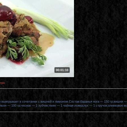
00:01:10
тро
 выигрывает в сочетании с вишней и лимоном.Состав:баранья нога — 150 гр;вишня — 
ьон — 100 гр;чеснок — 1 зубчик;тмин — 1 чайная ложка;лук — 1 стручок;оливковое ма