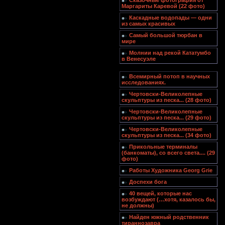
Сказочные фотография от
Маргариты Каревой (22 фото)
Каскадные водопады — одни
из самых красивых
Самый большой тюрбан в
мире
Молнии над рекой Кататумбо
в Венесуэле
Всемирный потоп в научных
исследованиях.
Чертовски-Великолепные
скульптуры из песка... (28 фото)
Чертовски-Великолепные
скульптуры из песка... (29 фото)
Чертовски-Великолепные
скульптуры из песка... (34 фото)
Прикольные терминалы
(банкоматы), со всего света.... (29
фото)
Работы Художника Georg Grie
Доспехи бога
40 вещей, которые нас
возбуждают (…хотя, казалось бы,
не должны)
Найден южный родственник
тираннозавра