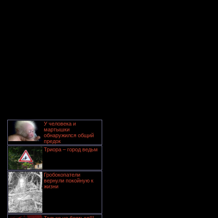
У человека и
мартышки
обнаружился общий
предок
Триора – город ведьм
Гробокопатели
вернули покойную к
жизни