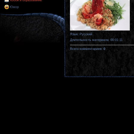
Хобби и образование
Юмор
Язык
: Русский
Длительность материала
: 00:01:11
Всего комментариев
:
0