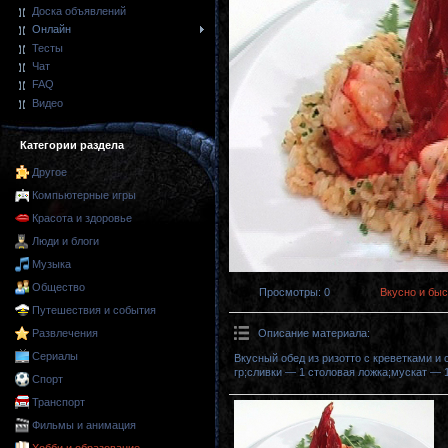
Доска объявлений
Онлайн
Тесты
Чат
FAQ
Видео
Категории раздела
Другое
Компьютерные игры
Красота и здоровье
Люди и блоги
Музыка
Общество
Просмотры
: 0
Вкусно и быс
Путешествия и события
Описание материала
:
Развлечения
Сериалы
Вкусный обед из ризотто с креветками и 
гр;сливки — 1 столовая ложка;мускат — 1
Спорт
Транспорт
Фильмы и анимация