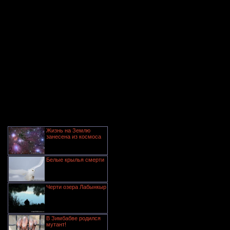
Жизнь на Землю
занесена из космоса
Белые крылья смерти
Черти озера Лабынкыр
В Зимбабве родился
мутант!