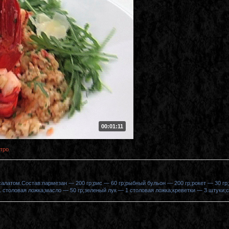
00:01:11
тро
салатом.Состав:пармезан — 200 гр;рис — 60 гр;рыбный бульон — 200 гр;рокет — 30 гр
 столовая ложка;масло — 50 гр;зеленый лук — 1 столовая ложка;креветки — 3 штуки;с