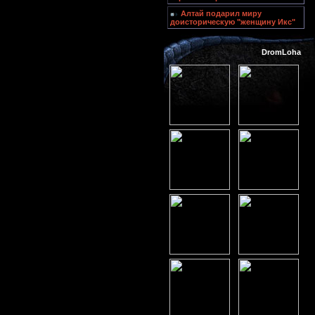
Алтай подарил миру
доисторическую "женщину Икс"
DromLoha