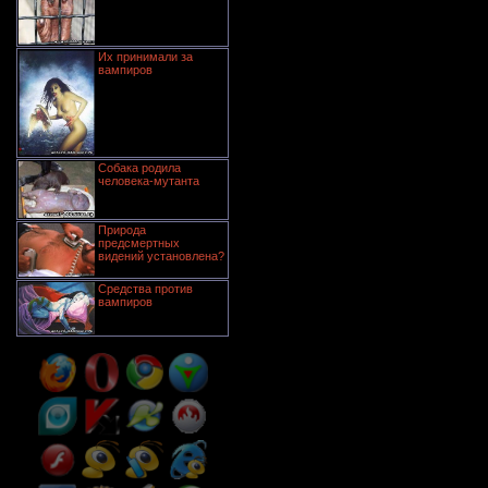
Их принимали за
вампиров
Собака родила
человека-мутанта
Природа
предсмертных
видений установлена?
Средства против
вампиров