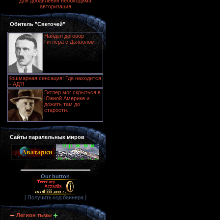
Для добавления необходима
авторизация
Обитель "Светочей"
Найден договор
Гитлера с Дьяволом
Кошмарная сенсация! Где находится
– АД?!
Гитлер мог скрыться в
Южной Америке и
дожить там до
старости.
Сайты паралельных миров
Our button
[ Получить код баннера ]
Легион тьмы