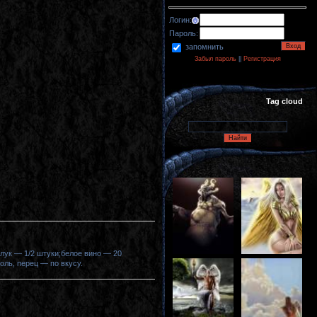
Логин:
Пароль:
запомнить
Забыл пароль
||
Регистрация
Tag cloud
;лук — 1/2 штуки;белое вино — 20
оль, перец — по вкусу.