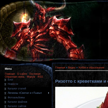
Главная
»
Видео
»
Хобби и образование
Menu
Главная
О сайте
Гостевая
Обратная связь
Форум
RSS
Блог
Ризотто с креветками и
Новости
Каталог статей
Легионы «Света» и «Тьмы»
Фотоальбомы
Каталог файлов
Каталог сайтов