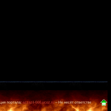
а:
azzazil-666.ucoz.ru
– Не несёт ответственности за действия "Б