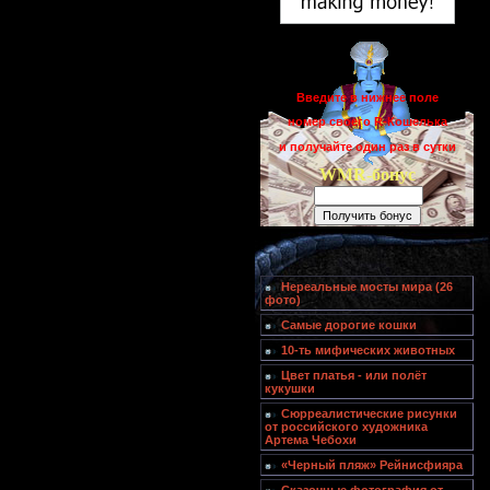
Введите в нижнее поле
номер своего R-Кошелька
и получайте один раз в сутки
WMR-бонус
Нереальные мосты мира (26
фото)
Самые дорогие кошки
10-ть мифических животных
Цвет платья - или полёт
кукушки
Сюрреалистические рисунки
от российского художника
Артема Чебохи
«Черный пляж» Рейнисфияра