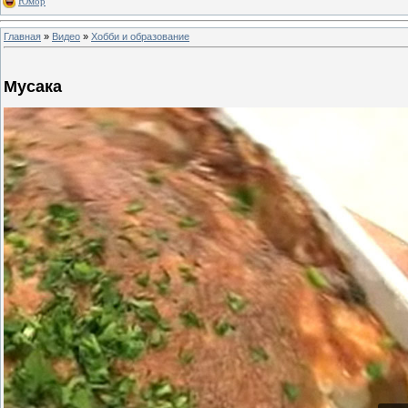
Юмор
Главная
»
Видео
»
Хобби и образование
Мусака