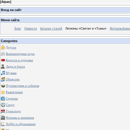
[
Alpan
]
Вход на сайт
Меню сайта
Блог
Новости
Каталог статей
Легионы «Света» и «Тьмы»
Фотоальбом
Categories
Другое
Компьютерные игры
Красота и здоровье
Люди и блоги
Музыка
Общество
Путешествия и события
Развлечения
Сериалы
Спорт
Транспорт
Фильмы и анимация
Хобби и образование