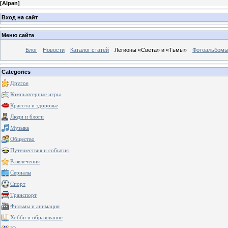
[
Alpan
]
Вход на сайт
Меню сайта
Блог
Новости
Каталог статей
Легионы «Света» и «Тьмы»
Фотоальбом
Categories
Другое
Компьютерные игры
Красота и здоровье
Люди и блоги
Музыка
Общество
Путешествия и события
Развлечения
Сериалы
Спорт
Транспорт
Фильмы и анимация
Хобби и образование