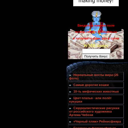
Введите в нижнее поле
номер своего R-Кошелька
и получайте один раз в сутки
WMR-бонус
Нереальные мосты мира (26
фото)
Самые дорогие кошки
10-ть мифических животных
Цвет платья - или полёт
кукушки
Сюрреалистические рисунки
от российского художника
Артема Чебохи
«Черный пляж» Рейнисфияра