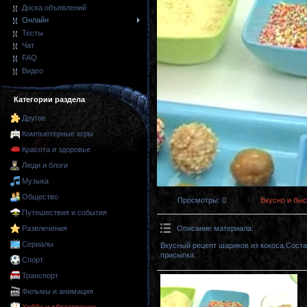
Доска объявлений
Онлайн
Тесты
Чат
FAQ
Видео
Категории раздела
Другое
Компьютерные игры
Красота и здоровье
Люди и блоги
Музыка
Общество
Просмотры
: 0
Вкусно и быс
Путешествия и события
Описание материала
:
Развлечения
Сериалы
Вкусный рецепт шариков из кокоса.Соста
присыпка.
Спорт
Транспорт
Фильмы и анимация