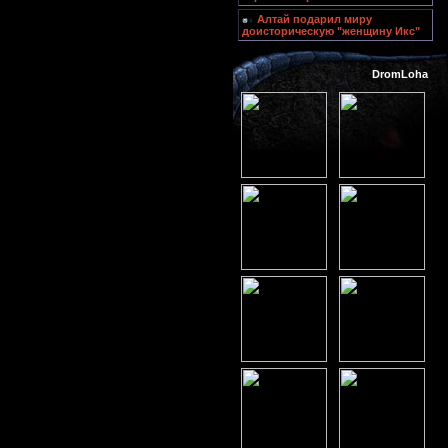
Алтай подарил миру
доисторическую "женщину Икс"
DromLoha