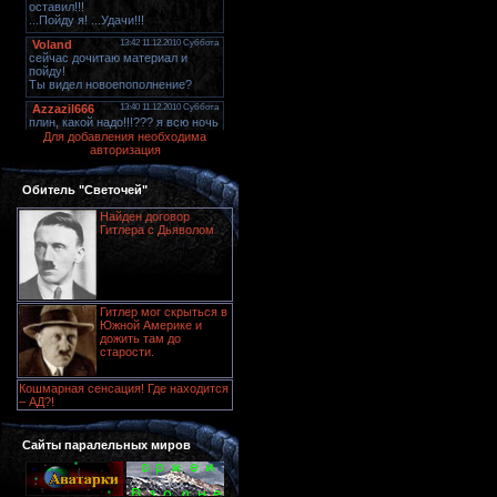
Для добавления необходима
авторизация
Обитель "Светочей"
Найден договор
Гитлера с Дьяволом
Гитлер мог скрыться в
Южной Америке и
дожить там до
старости.
Кошмарная сенсация! Где находится
– АД?!
Сайты паралельных миров