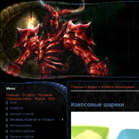
Главная
»
Видео
»
Хобби и образование
Menu
Главная
О сайте
Гостевая
Обратная связь
Форум
RSS
Блог
Кокосовые шарики
Новости
Каталог статей
Легионы «Света» и «Тьмы»
Фотоальбомы
Каталог файлов
Каталог сайтов