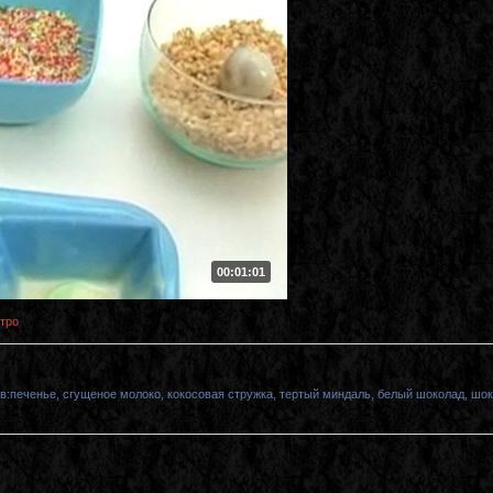
00:01:01
тро
в:печенье, сгущеное молоко, кокосовая стружка, тертый миндаль, белый шоколад, шо