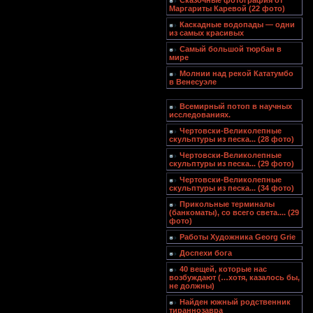
Сказочные фотография от
Маргариты Каревой (22 фото)
Каскадные водопады — одни
из самых красивых
Самый большой тюрбан в
мире
Молнии над рекой Кататумбо
в Венесуэле
Всемирный потоп в научных
исследованиях.
Чертовски-Великолепные
скульптуры из песка... (28 фото)
Чертовски-Великолепные
скульптуры из песка... (29 фото)
Чертовски-Великолепные
скульптуры из песка... (34 фото)
Прикольные терминалы
(банкоматы), со всего света.... (29
фото)
Работы Художника Georg Grie
Доспехи бога
40 вещей, которые нас
возбуждают (…хотя, казалось бы,
не должны)
Найден южный родственник
тираннозавра