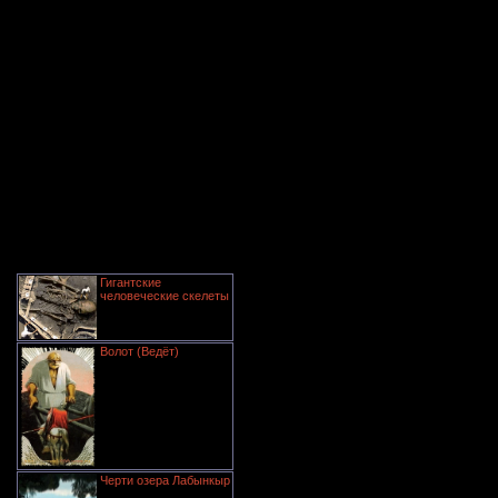
Гигантские
человеческие скелеты
Волот (Ведёт)
Черти озера Лабынкыр