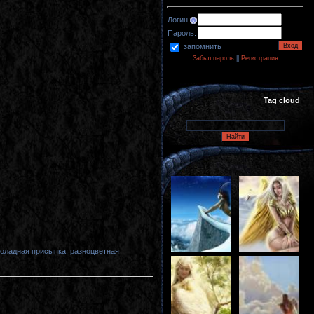
Логин:
Пароль:
запомнить
Забыл пароль
||
Регистрация
Tag cloud
коладная присыпка, разноцветная