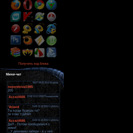
Получить код блока
Мини-чат