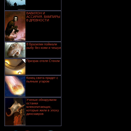
ВАВИЛОН И
АССИРИЯ. ВАМПИРЫ
В ДРЕВНОСТИ
В Бразилии поймали
рыбу без кожи и чешуи
Призрак отеля Стенли
Конец света придет с
пьяным угаром
Ученые обнаружили
останки
млекопитающих,
которые жили в эпоху
динозавров