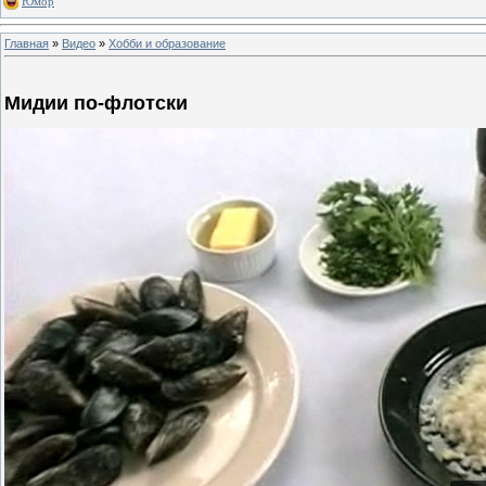
Юмор
Главная
»
Видео
»
Хобби и образование
Мидии по-флотски