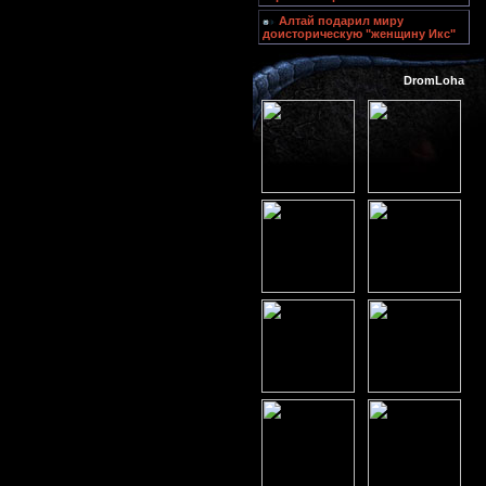
Алтай подарил миру
доисторическую "женщину Икс"
DromLoha