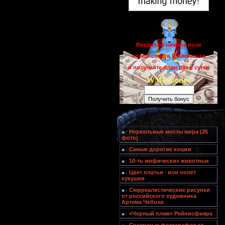
Введите в нижнее поле
номер своего R-Кошелька
и получайте один раз в сутки
WMR-бонус
Нереальные мосты мира (26
фото)
Самые дорогие кошки
10-ть мифических животных
Цвет платья - или полёт
кукушки
Сюрреалистические рисунки
от российского художника
Артема Чебохи
«Черный пляж» Рейнисфияра