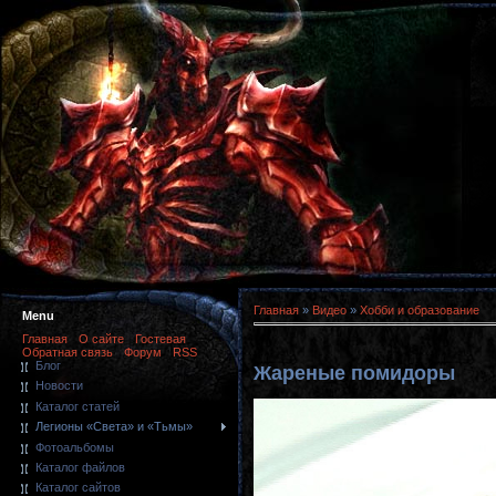
Главная
»
Видео
»
Хобби и образование
Menu
Главная
О сайте
Гостевая
Обратная связь
Форум
RSS
Блог
Жареные помидоры
Новости
Каталог статей
Легионы «Света» и «Тьмы»
Фотоальбомы
Каталог файлов
Каталог сайтов