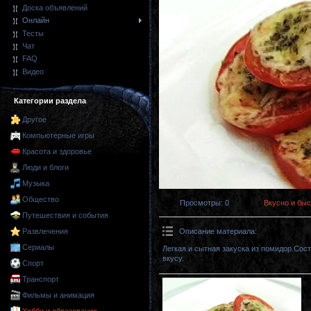
Доска объявлений
Онлайн
Тесты
Чат
FAQ
Видео
Категории раздела
Другое
Компьютерные игры
Красота и здоровье
Люди и блоги
Музыка
Общество
Просмотры
: 0
Вкусно и быс
Путешествия и события
Описание материала
:
Развлечения
Сериалы
Легкая и сытная закуска из помидор.Сос
вкусу.
Спорт
Транспорт
Фильмы и анимация