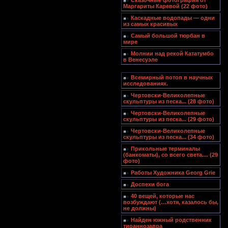
Сказочные фотография от
Маргариты Каревой (22 фото)
Каскадные водопады — одни
из самых красивых
Самый большой тюрбан в
мире
Молнии над рекой Кататумбо
в Венесуэле
Всемирный потоп в научных
исследованиях.
Чертовски-Великолепные
скульптуры из песка... (28 фото)
Чертовски-Великолепные
скульптуры из песка... (29 фото)
Чертовски-Великолепные
скульптуры из песка... (34 фото)
Прикольные терминалы
(банкоматы), со всего света.... (29
фото)
Работы Художника Georg Grie
Доспехи бога
40 вещей, которые нас
возбуждают (…хотя, казалось бы,
не должны)
Найден южный родственник
тираннозавра