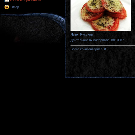
Хобби и образование
Юмор
Язык
: Русский
Длительность материала
: 00:01:07
Всего комментариев
:
0