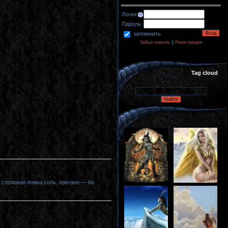
Логин:
Пароль:
запомнить
Забыл пароль
||
Регистрация
Tag cloud
 столовая ложка;соль, орегано — по