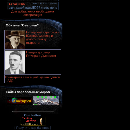
Для добавления необходима
авторизация
Обитель "Светочей"
Гитлер мог скрыться в
Южной Америке и
дожить там до
старости.
Найден договор
Гитлера с Дьяволом
Кошмарная сенсация! Где находится
– АД?!
Сайты паралельных миров
Our button
[ Получить код баннера ]