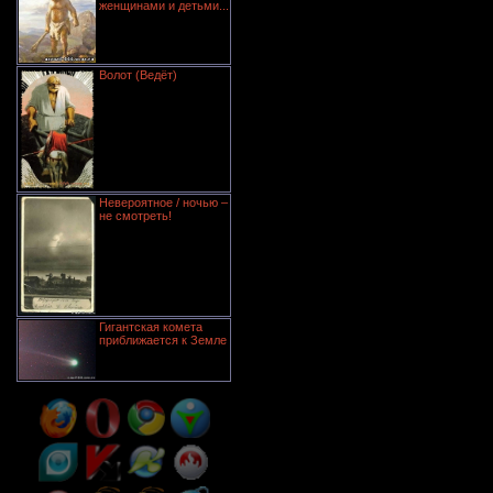
женщинами и детьми...
Волот (Ведёт)
Невероятное / ночью –
не смотреть!
Гигантская комета
приближается к Земле