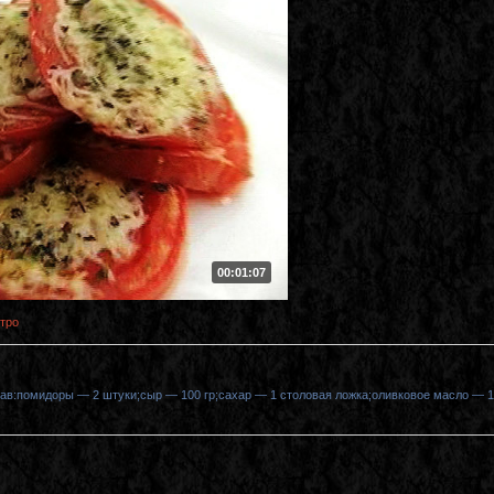
00:01:07
тро
тав:помидоры — 2 штуки;сыр — 100 гр;сахар — 1 столовая ложка;оливковое масло — 1