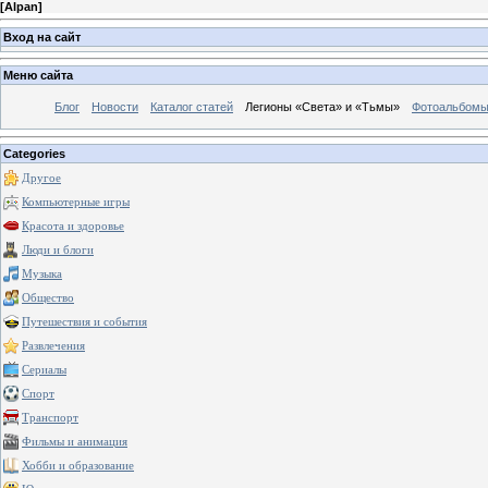
[
Alpan
]
Вход на сайт
Меню сайта
Блог
Новости
Каталог статей
Легионы «Света» и «Тьмы»
Фотоальбом
Categories
Другое
Компьютерные игры
Красота и здоровье
Люди и блоги
Музыка
Общество
Путешествия и события
Развлечения
Сериалы
Спорт
Транспорт
Фильмы и анимация
Хобби и образование