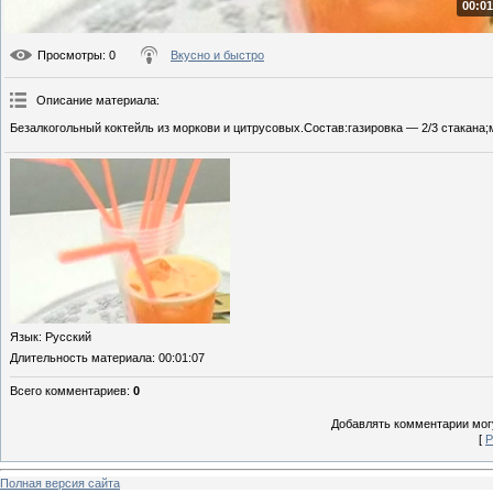
00:01
Просмотры
: 0
Вкусно и быстро
Описание материала
:
Безалкогольный коктейль из моркови и цитрусовых.Состав:газировка — 2/3 стакана
Язык
: Русский
Длительность материала
: 00:01:07
Всего комментариев
:
0
Добавлять комментарии могу
[
Р
Полная версия сайта