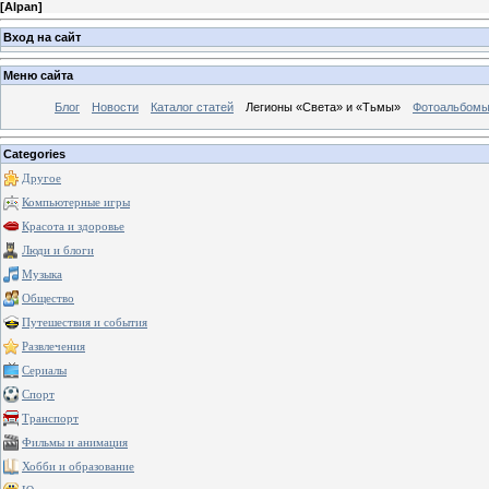
[
Alpan
]
Вход на сайт
Меню сайта
Блог
Новости
Каталог статей
Легионы «Света» и «Тьмы»
Фотоальбом
Categories
Другое
Компьютерные игры
Красота и здоровье
Люди и блоги
Музыка
Общество
Путешествия и события
Развлечения
Сериалы
Спорт
Транспорт
Фильмы и анимация
Хобби и образование