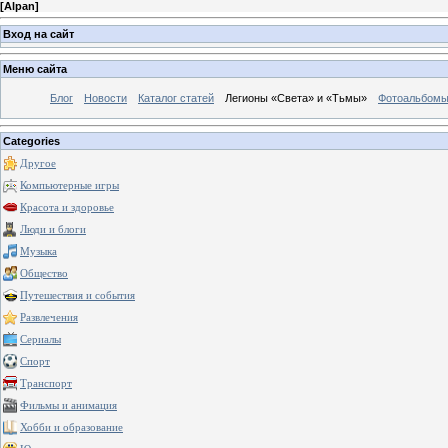
[
Alpan
]
Вход на сайт
Меню сайта
Блог
Новости
Каталог статей
Легионы «Света» и «Тьмы»
Фотоальбом
Categories
Другое
Компьютерные игры
Красота и здоровье
Люди и блоги
Музыка
Общество
Путешествия и события
Развлечения
Сериалы
Спорт
Транспорт
Фильмы и анимация
Хобби и образование