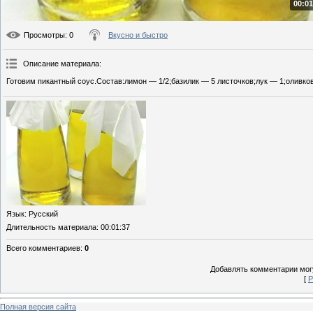
00:01
Просмотры
: 0
Вкусно и быстро
Описание материала
:
Готовим пикантный соус.Состав:лимон — 1/2;базилик — 5 листочков;лук — 1;оливков
Язык
: Русский
Длительность материала
: 00:01:37
Всего комментариев
:
0
Добавлять комментарии могу
[
Р
Полная версия сайта