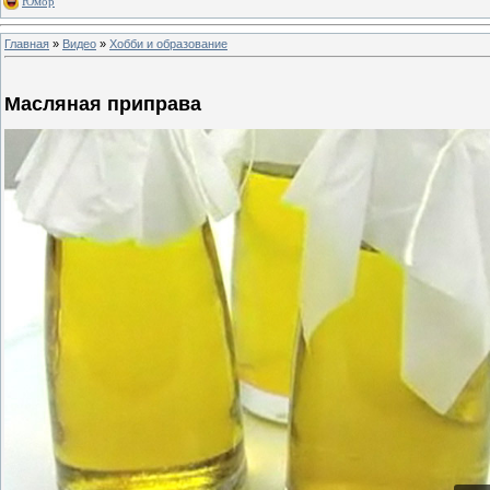
Юмор
Главная
»
Видео
»
Хобби и образование
Масляная приправа