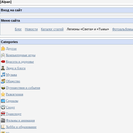
[
Alpan
]
Вход на сайт
Меню сайта
Блог
Новости
Каталог статей
Легионы «Света» и «Тьмы»
Фотоальбом
Categories
Другое
Компьютерные игры
Красота и здоровье
Люди и блоги
Музыка
Общество
Путешествия и события
Развлечения
Сериалы
Спорт
Транспорт
Фильмы и анимация
Хобби и образование