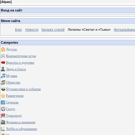
[
Alpan
]
Вход на сайт
Меню сайта
Блог
Новости
Каталог статей
Легионы «Света» и «Тьмы»
Фотоальбом
Categories
Другое
Компьютерные игры
Красота и здоровье
Люди и блоги
Музыка
Общество
Путешествия и события
Развлечения
Сериалы
Спорт
Транспорт
Фильмы и анимация
Хобби и образование