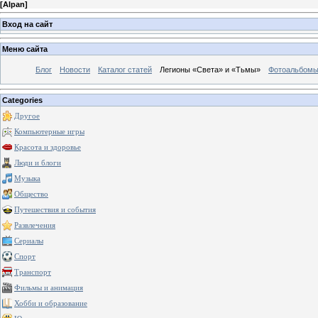
[
Alpan
]
Вход на сайт
Меню сайта
Блог
Новости
Каталог статей
Легионы «Света» и «Тьмы»
Фотоальбом
Categories
Другое
Компьютерные игры
Красота и здоровье
Люди и блоги
Музыка
Общество
Путешествия и события
Развлечения
Сериалы
Спорт
Транспорт
Фильмы и анимация
Хобби и образование