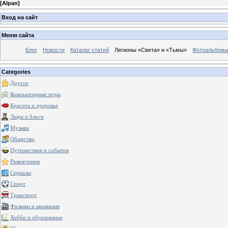
[
Alpan
]
Вход на сайт
Меню сайта
Блог
Новости
Каталог статей
Легионы «Света» и «Тьмы»
Фотоальбом
Categories
Другое
Компьютерные игры
Красота и здоровье
Люди и блоги
Музыка
Общество
Путешествия и события
Развлечения
Сериалы
Спорт
Транспорт
Фильмы и анимация
Хобби и образование