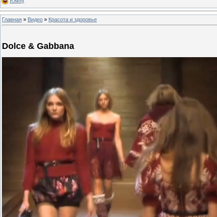
Юмор
Главная
»
Видео
»
Красота и здоровье
Dolce & Gabbana