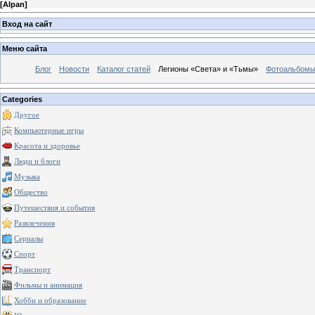
[
Alpan
]
Вход на сайт
Меню сайта
Блог
Новости
Каталог статей
Легионы «Света» и «Тьмы»
Фотоальбом
Categories
Другое
Компьютерные игры
Красота и здоровье
Люди и блоги
Музыка
Общество
Путешествия и события
Развлечения
Сериалы
Спорт
Транспорт
Фильмы и анимация
Хобби и образование