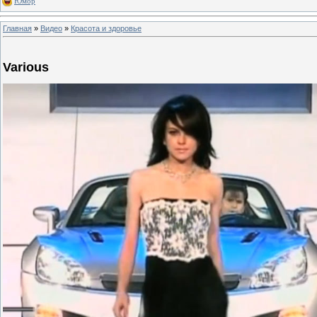
Юмор
Главная
»
Видео
»
Красота и здоровье
Various