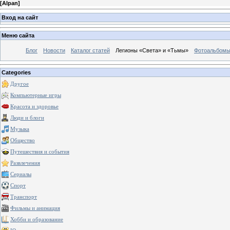
[
Alpan
]
Вход на сайт
Меню сайта
Блог
Новости
Каталог статей
Легионы «Света» и «Тьмы»
Фотоальбом
Categories
Другое
Компьютерные игры
Красота и здоровье
Люди и блоги
Музыка
Общество
Путешествия и события
Развлечения
Сериалы
Спорт
Транспорт
Фильмы и анимация
Хобби и образование