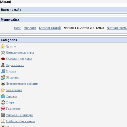
[
Alpan
]
Вход на сайт
Меню сайта
Блог
Новости
Каталог статей
Легионы «Света» и «Тьмы»
Фотоальбом
Categories
Другое
Компьютерные игры
Красота и здоровье
Люди и блоги
Музыка
Общество
Путешествия и события
Развлечения
Сериалы
Спорт
Транспорт
Фильмы и анимация
Хобби и образование