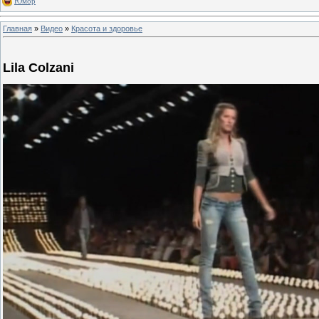
Юмор
Главная
»
Видео
»
Красота и здоровье
Lila Colzani