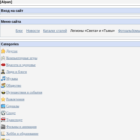
[
Alpan
]
Вход на сайт
Меню сайта
Блог
Новости
Каталог статей
Легионы «Света» и «Тьмы»
Фотоальбом
Categories
Другое
Компьютерные игры
Красота и здоровье
Люди и блоги
Музыка
Общество
Путешествия и события
Развлечения
Сериалы
Спорт
Транспорт
Фильмы и анимация
Хобби и образование