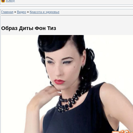
Юмор
Главная
»
Видео
»
Красота и здоровье
Образ Диты Фон Тиз