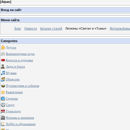
[
Alpan
]
Вход на сайт
Меню сайта
Блог
Новости
Каталог статей
Легионы «Света» и «Тьмы»
Фотоальбом
Categories
Другое
Компьютерные игры
Красота и здоровье
Люди и блоги
Музыка
Общество
Путешествия и события
Развлечения
Сериалы
Спорт
Транспорт
Фильмы и анимация
Хобби и образование