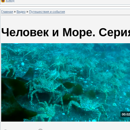
Юмор
Главная
»
Видео
»
Путешествия и события
Человек и Море. Сери
00:02