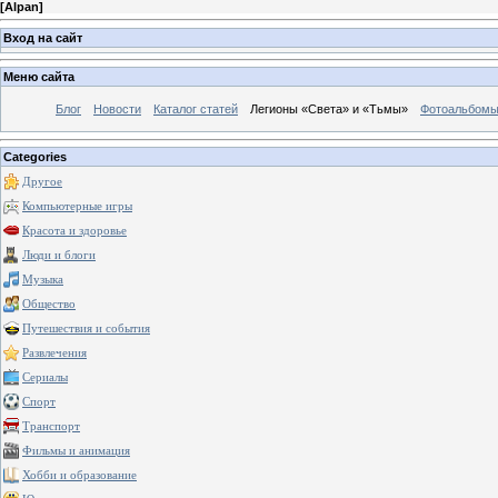
[
Alpan
]
Вход на сайт
Меню сайта
Блог
Новости
Каталог статей
Легионы «Света» и «Тьмы»
Фотоальбом
Categories
Другое
Компьютерные игры
Красота и здоровье
Люди и блоги
Музыка
Общество
Путешествия и события
Развлечения
Сериалы
Спорт
Транспорт
Фильмы и анимация
Хобби и образование