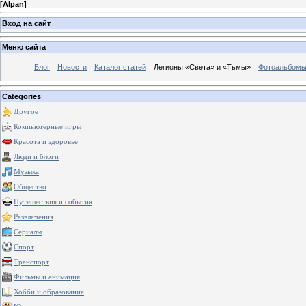
[
Alpan
]
Вход на сайт
Меню сайта
Блог
Новости
Каталог статей
Легионы «Света» и «Тьмы»
Фотоальбом
Categories
Другое
Компьютерные игры
Красота и здоровье
Люди и блоги
Музыка
Общество
Путешествия и события
Развлечения
Сериалы
Спорт
Транспорт
Фильмы и анимация
Хобби и образование