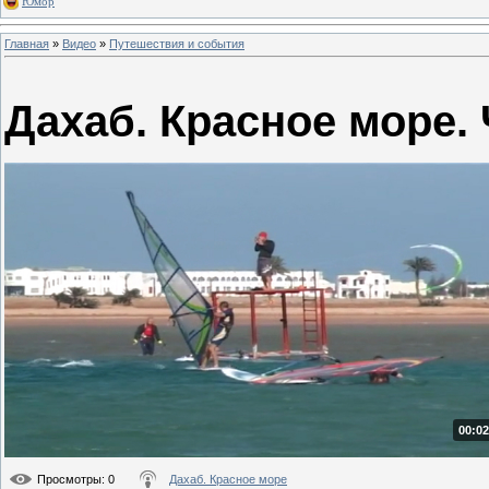
Юмор
Главная
»
Видео
»
Путешествия и события
Дахаб. Красное море. 
00:02
Просмотры
: 0
Дахаб. Красное море